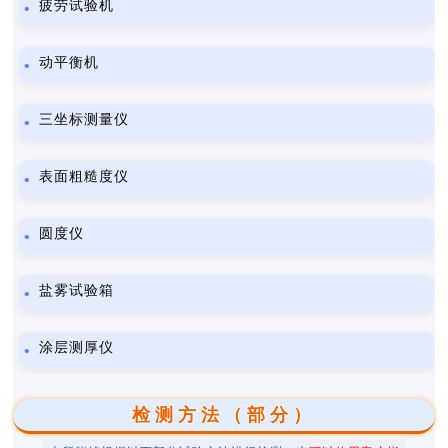
疲劳试验机
动平衡机
三坐标测量仪
表面粗糙度仪
圆度仪
盐雾试验箱
涂层测厚仪
检测方法（部分）