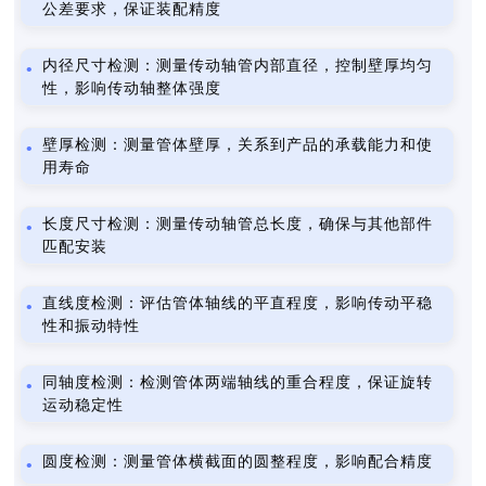
公差要求，保证装配精度
内径尺寸检测：测量传动轴管内部直径，控制壁厚均匀
性，影响传动轴整体强度
壁厚检测：测量管体壁厚，关系到产品的承载能力和使
用寿命
长度尺寸检测：测量传动轴管总长度，确保与其他部件
匹配安装
直线度检测：评估管体轴线的平直程度，影响传动平稳
性和振动特性
同轴度检测：检测管体两端轴线的重合程度，保证旋转
运动稳定性
圆度检测：测量管体横截面的圆整程度，影响配合精度