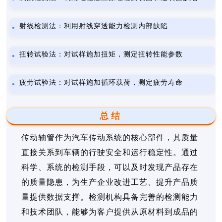
射线检测法：利用射线穿透能力检测内部缺陷
扭转试验法：对试样施加扭矩，测定扭转性能参数
疲劳试验法：对试样施加循环载荷，测定疲劳寿命
总结
传动轴管作为汽车传动系统的核心部件，其质量
直接关系到车辆的行驶安全和运行稳定性。通过
科学、系统的检测手段，可以及时发现产品存在
的质量隐患，为生产企业改进工艺、提升产品质
量提供数据支撑。检测机构具备完善的检测能力
和技术团队，能够为客户提供从原材料到成品的