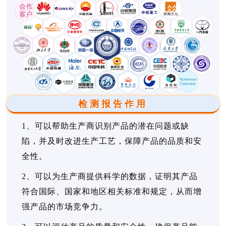
检测报告作用
1、可以帮助生产商识别产品的潜在问题或缺
陷，并及时改进生产工艺，保障产品的品质和安
全性。
2、可以为生产商提供科学的数据，证明其产品
符合国际、国家和地区相关标准和规定，从而增
强产品的市场竞争力。