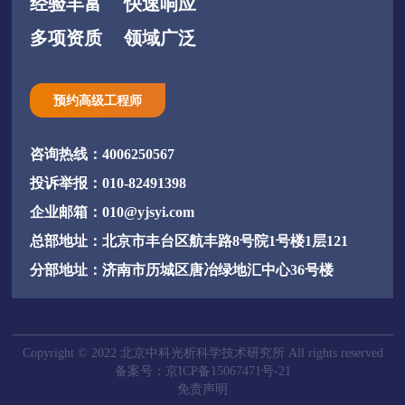
经验丰富
快速响应
多项资质
领域广泛
预约高级工程师
咨询热线：4006250567
投诉举报：010-82491398
企业邮箱：010@yjsyi.com
总部地址：北京市丰台区航丰路8号院1号楼1层121
分部地址：济南市历城区唐冶绿地汇中心36号楼
Copyright © 2022 北京中科光析科学技术研究所 All rights reserved
备案号：京ICP备15067471号-21
免责声明