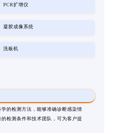
PCR扩增仪
凝胶成像系统
洗板机
科学的检测方法，能够准确诊断感染情
善的检测条件和技术团队，可为客户提