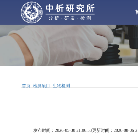
化工检测
化
材料检测
气体检测
水处理
增塑剂
性能检测
首页
检测项目
生物检测
合
配方分析
工业
MSDS报告
发布时间：2026-05-30 21:06:53
更新时间：2026-08-06 21
醋酸