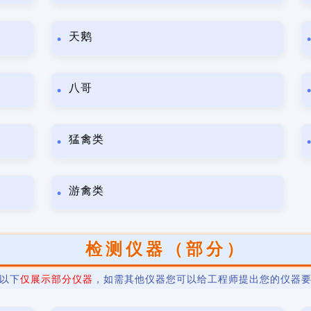
天鹅
八哥
猛禽类
游禽类
检测仪器（部分）
以下
仅展示部分仪器
，如需其他仪器您可以给工程师提出您的仪器