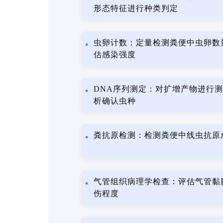
形态特征进行种类判定
虫卵计数：定量检测粪便中虫卵数
估感染强度
DNA序列测定：对扩增产物进行
析确认虫种
粪抗原检测：检测粪便中线虫抗原
气管组织病理学检查：评估气管黏
伤程度