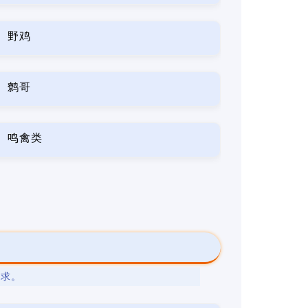
野鸡
鹩哥
鸣禽类
要求。