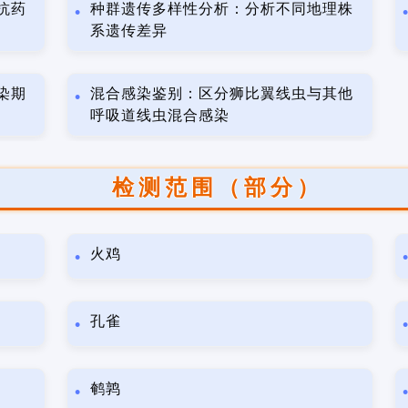
抗药
种群遗传多样性分析：分析不同地理株
系遗传差异
染期
混合感染鉴别：区分狮比翼线虫与其他
呼吸道线虫混合感染
检测范围（部分）
火鸡
孔雀
鹌鹑