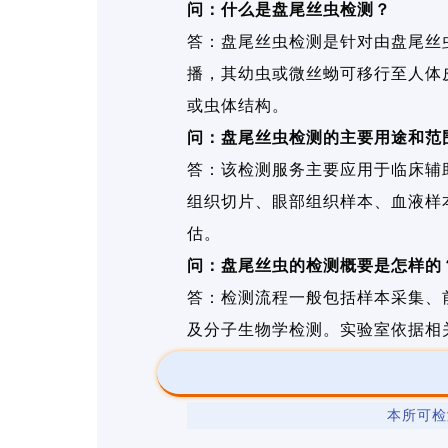
问：什么是盘尾丝虫检测？
答：盘尾丝虫检测是针对由盘尾丝
播，其幼虫或微丝蚴可移行至人体
或虫体结构。
问：盘尾丝虫检测的主要用途和范
答：该检测服务主要应用于临床辅
组织切片、眼部组织样本、血液样
估。
问：盘尾丝虫的检测概要是怎样的
答：检测流程一般包括样本采集、
及分子生物学检测。实验室依据相
本所可检