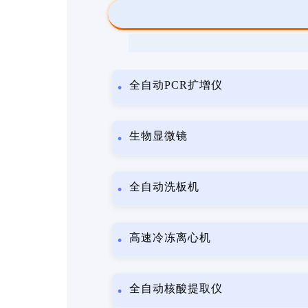
全自动PCR扩增仪
生物显微镜
全自动洗板机
高速冷冻离心机
全自动核酸提取仪