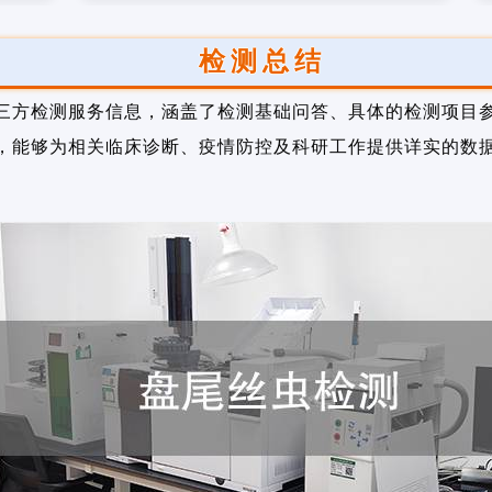
检测总结
三方检测服务信息，涵盖了检测基础问答、具体的检测项目
，能够为相关临床诊断、疫情防控及科研工作提供详实的数