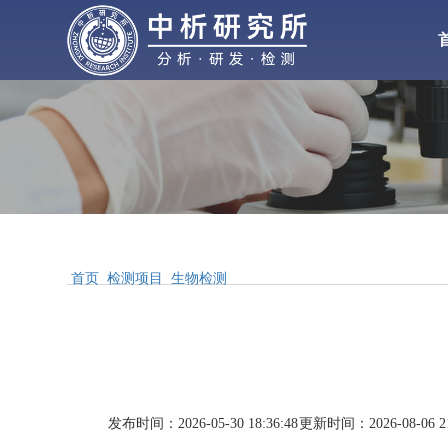
化工检测
化
材料检测
气体检测
水处理
增塑剂
性能检测
首页
检测项目
生物检测
合
配方分析
工业
MSDS报告
发布时间：2026-05-30 18:36:48
更新时间：2026-08-06 21
醋酸