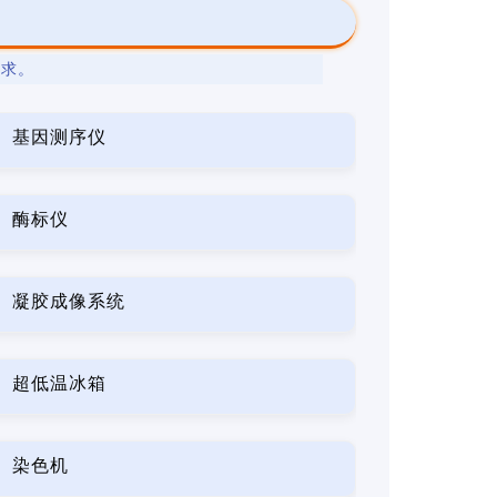
要求。
基因测序仪
酶标仪
凝胶成像系统
超低温冰箱
染色机