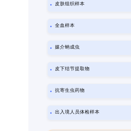
皮肤组织样本
全血样本
媒介蚋成虫
皮下结节提取物
抗寄生虫药物
出入境人员体检样本