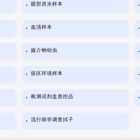
眼部房水样本
血清样本
媒介蚋幼虫
疫区环境样本
检测试剂盒质控品
流行病学调查拭子