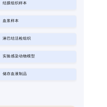
结膜组织样本
血浆样本
淋巴结活检组织
实验感染动物模型
储存血液制品