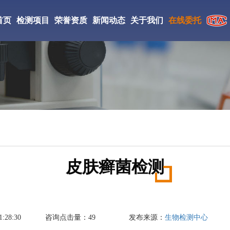
首页
检测项目
荣誉资质
新闻动态
关于我们
在线委托
CMA检验检测机构
检测仪器
实验室环境
工检测
CNAS证书
检测案例
研究所简介
ISO证书
新闻资讯
检测优势
絮凝剂检测
相变储热材料检测
丙烯酸酯胶粘剂检测
中JianCe验检测学会会员
检测流程
DBP检测
防老剂D检测
促进剂M检测
国家高新技术企业
皮肤癣菌检测
成氨检测
填充油检测
光引发剂检测
氢气检测
刹车片材料检测
复合肥料检测
:28:30
咨询点击量：
49
发布来源：
生物检测中心
丁酯检测
醋酸乙酯检测
液碱检测