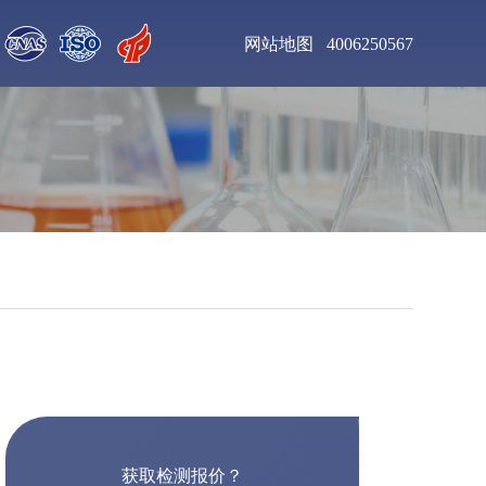
网站地图
4006250567
聚氨酯清漆检测
增塑剂DOP检测
钛合金粉末检测
不锈钢板材检测
聚氨酯泡沫塑料检测
乙二胺四乙酸二钠检
测
工业杀菌剂检测
醇酸树脂漆检测
获取检测报价？
皮革化学品检测
食用色素检测