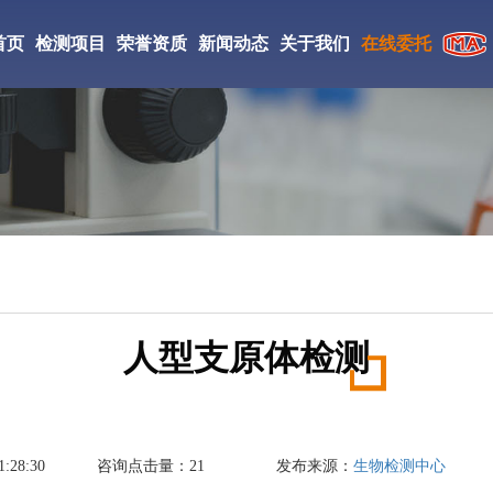
首页
检测项目
荣誉资质
新闻动态
关于我们
在线委托
CMA检验检测机构
检测仪器
实验室环境
工检测
CNAS证书
检测案例
研究所简介
ISO证书
新闻资讯
检测优势
絮凝剂检测
相变储热材料检测
丙烯酸酯胶粘剂检测
中JianCe验检测学会会员
检测流程
DBP检测
防老剂D检测
促进剂M检测
国家高新技术企业
人型支原体检测
成氨检测
填充油检测
光引发剂检测
氢气检测
刹车片材料检测
复合肥料检测
:28:30
咨询点击量：
21
发布来源：
生物检测中心
丁酯检测
醋酸乙酯检测
液碱检测