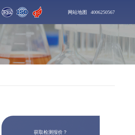
网站地图
4006250567
聚氨酯清漆检测
增塑剂DOP检测
钛合金粉末检测
不锈钢板材检测
聚氨酯泡沫塑料检测
乙二胺四乙酸二钠检
测
工业杀菌剂检测
醇酸树脂漆检测
获取检测报价？
皮革化学品检测
食用色素检测