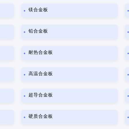
镁合金板
铅合金板
耐热合金板
高温合金板
超导合金板
硬质合金板