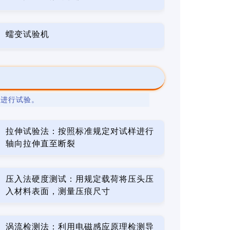
蠕变试验机
法
进行试验。
拉伸试验法：按照标准规定对试样进行
轴向拉伸直至断裂
压入法硬度测试：用规定载荷将压头压
入材料表面，测量压痕尺寸
涡流检测法：利用电磁感应原理检测导