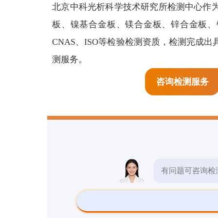
生物检测
北京中科光析科学技术研究所检测中心作
预
板、镍基合金板、镁合金板、锌合金板、锡
检测报告
CNAS、ISO等检验检测资质，检测完成
测服务。
检测标准
咨询检测服务
其他检测
有问题可咨询检