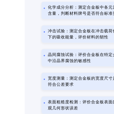
化学成分分析：测定合金板中各元
含量，判断材料牌号是否符合标准
冲击试验：测定合金板在冲击载荷
下的吸收能量，评价材料的韧性
晶间腐蚀试验：评价合金板在特定
中沿晶界腐蚀的敏感性
宽度测量：测定合金板的宽度尺寸
符合公差要求
表面粗糙度检测：评价合金板表面
观几何形状误差