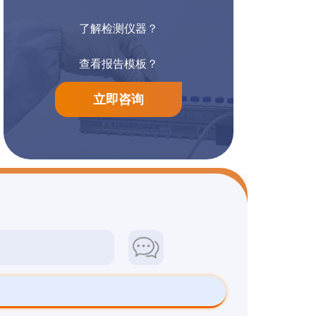
了解检测仪器？
阳离子染料检测
防腐漆检测
查看报告模板？
立即咨询