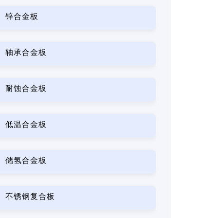
锌合金板
轴承合金板
耐蚀合金板
低温合金板
储氢合金板
不锈钢复合板