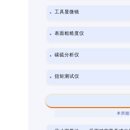
工具显微镜
表面粗糙度仪
碳硫分析仪
扭矩测试仪
本所能