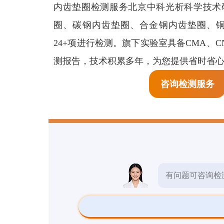
生物检测
内齿垫圈检测服务北京中科光析科学技术
预
圈、碳钢内齿垫圈、合金钢内齿垫圈、
检测报告
24+项进行检测。旗下实验室具备CMA、
测报告，技术积累多年，为您提供省时省
检测标准
咨询检测服务
其他检测
有问题可咨询检