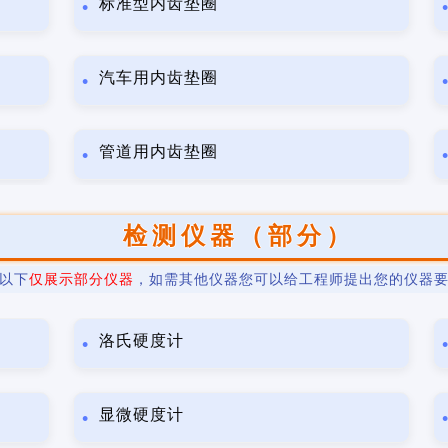
标准型内齿垫圈
汽车用内齿垫圈
管道用内齿垫圈
检测仪器（部分）
以下
仅展示部分仪器
，如需其他仪器您可以给工程师提出您的仪器
洛氏硬度计
显微硬度计