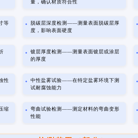
量，确认材质符合性
寸等
脱碳层深度检测——测量表面脱碳层厚
度，影响表面硬度
折
镀层厚度检测——测量表面镀层或涂层
的厚度
蚀性
中性盐雾试验——在特定盐雾环境下测
试耐腐蚀能力
压缩
弯曲试验检测——测定材料的弯曲变形
性能