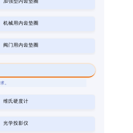
加强型内齿垫圈
机械用内齿垫圈
阀门用内齿垫圈
要求。
维氏硬度计
光学投影仪