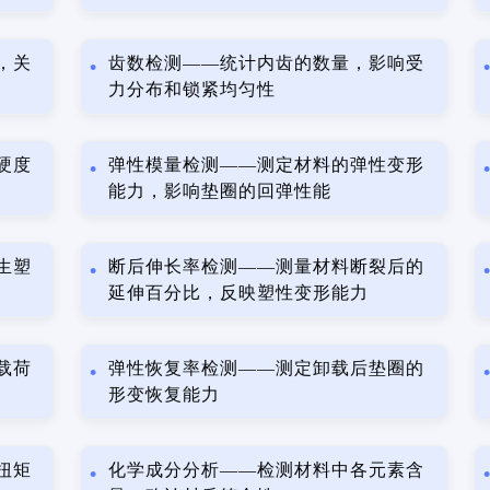
，关
齿数检测——统计内齿的数量，影响受
力分布和锁紧均匀性
硬度
弹性模量检测——测定材料的弹性变形
能力，影响垫圈的回弹性能
生塑
断后伸长率检测——测量材料断裂后的
延伸百分比，反映塑性变形能力
载荷
弹性恢复率检测——测定卸载后垫圈的
形变恢复能力
扭矩
化学成分分析——检测材料中各元素含