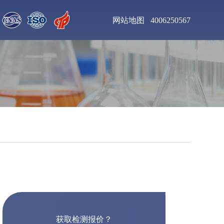
网站地图
4006250567
聚氨酯清漆检测
增塑剂DOP检测
钛合金粉末检测
不锈钢板材检测
聚氨酯泡沫塑料检测
乙二胺四乙酸二钠检
测
工业杀菌剂检测
醇酸树脂漆检测
获取检测报价？
皮革化学品检测
食用色素检测