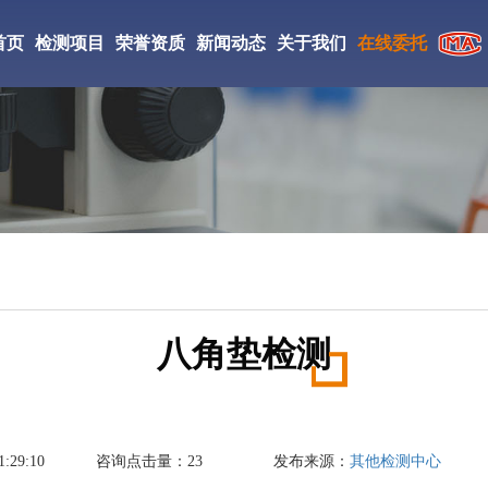
首页
检测项目
荣誉资质
新闻动态
关于我们
在线委托
CMA检验检测机构
检测仪器
实验室环境
工检测
CNAS证书
检测案例
研究所简介
ISO证书
新闻资讯
检测优势
絮凝剂检测
相变储热材料检测
丙烯酸酯胶粘剂检测
中JianCe验检测学会会员
检测流程
DBP检测
防老剂D检测
促进剂M检测
国家高新技术企业
八角垫检测
成氨检测
填充油检测
光引发剂检测
氢气检测
刹车片材料检测
复合肥料检测
:29:10
咨询点击量：
23
发布来源：
其他检测中心
丁酯检测
醋酸乙酯检测
液碱检测