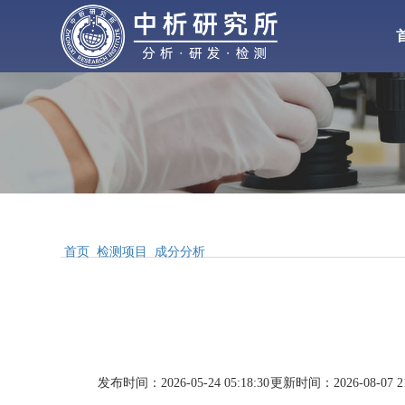
化工检测
化
材料检测
气体检测
水处理
增塑剂
性能检测
首页
检测项目
成分分析
合
配方分析
工业
MSDS报告
发布时间：2026-05-24 05:18:30
更新时间：2026-08-07 21
醋酸