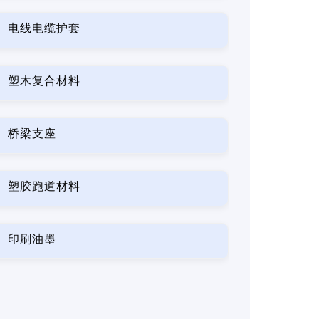
电线电缆护套
塑木复合材料
桥梁支座
塑胶跑道材料
印刷油墨