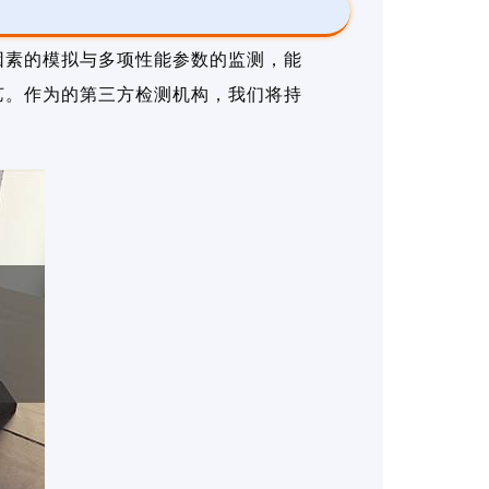
因素的模拟与多项性能参数的监测，能
艺。作为的第三方检测机构，我们将持