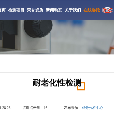
首页
检测项目
荣誉资质
新闻动态
关于我们
在线委托
CMA检验检测机构
检测仪器
实验室环境
工检测
CNAS证书
检测案例
研究所简介
ISO证书
新闻资讯
检测优势
絮凝剂检测
相变储热材料检测
丙烯酸酯胶粘剂检测
中JianCe验检测学会会员
检测流程
DBP检测
防老剂D检测
促进剂M检测
国家高新技术企业
耐老化性检测
成氨检测
填充油检测
光引发剂检测
氢气检测
刹车片材料检测
复合肥料检测
:28:26
咨询点击量：
16
发布来源：
成分分析中心
丁酯检测
醋酸乙酯检测
液碱检测