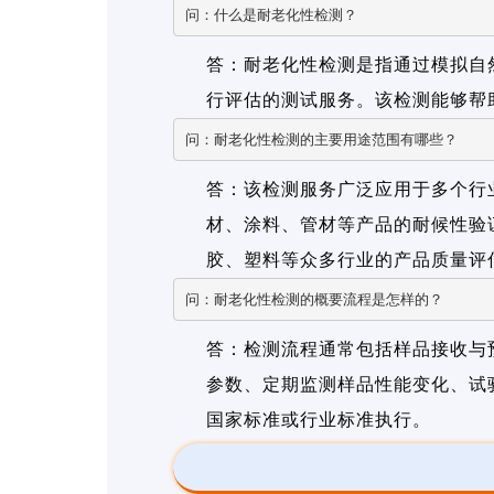
问：什么是耐老化性检测？
答：耐老化性检测是指通过模拟自
行评估的测试服务。该检测能够帮
问：耐老化性检测的主要用途范围有哪些？
答：该检测服务广泛应用于多个行
材、涂料、管材等产品的耐候性验
胶、塑料等众多行业的产品质量评
问：耐老化性检测的概要流程是怎样的？
答：检测流程通常包括样品接收与
参数、定期监测样品性能变化、试
国家标准或行业标准执行。