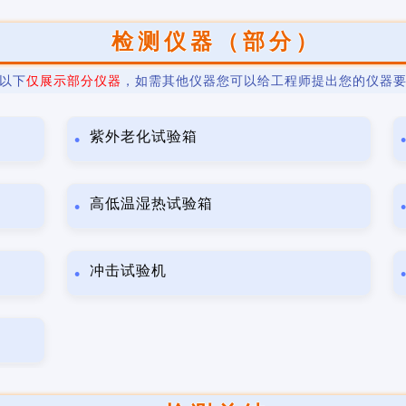
检测仪器（部分）
以下
仅展示部分仪器
，如需其他仪器您可以给工程师提出您的仪器
紫外老化试验箱
高低温湿热试验箱
冲击试验机