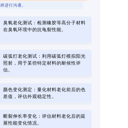
程师进行沟通。
臭氧老化测试：检测橡胶等高分子材料
在臭氧环境中的抗龟裂性能。
碳弧灯老化测试：利用碳弧灯模拟阳光
照射，用于某些特定材料的耐候性评
估。
颜色变化测定：量化材料老化前后的色
差值，评估外观稳定性。
断裂伸长率变化：评估材料老化后的延
展性能变化情况。