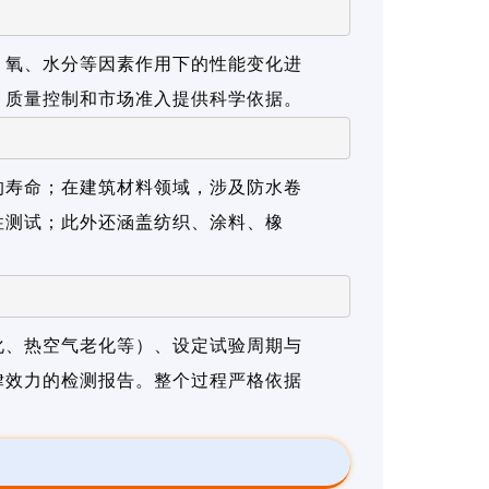
、氧、水分等因素作用下的性能变化进
、质量控制和市场准入提供科学依据。
的寿命；在建筑材料领域，涉及防水卷
性测试；此外还涵盖纺织、涂料、橡
化、热空气老化等）、设定试验周期与
律效力的检测报告。整个过程严格依据