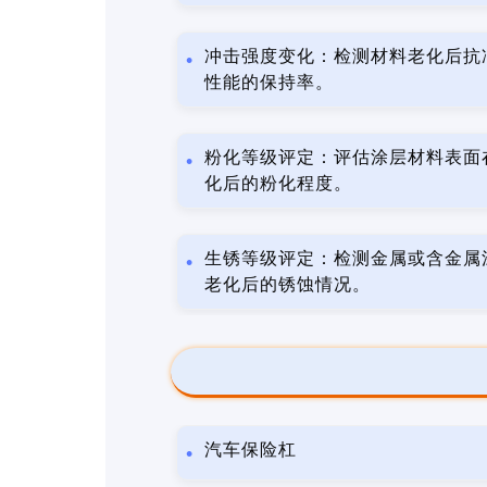
冲击强度变化：检测材料老化后抗
性能的保持率。
粉化等级评定：评估涂层材料表面
化后的粉化程度。
生锈等级评定：检测金属或含金属
老化后的锈蚀情况。
汽车保险杠