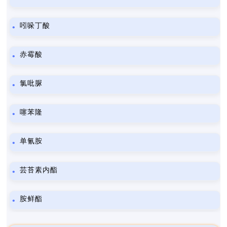
吲哚丁酸
赤霉酸
氯吡脲
噻苯隆
单氰胺
芸苔素内酯
胺鲜酯