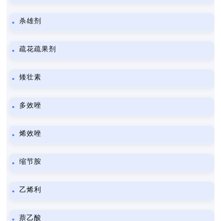
杀雄剂
疏花疏果剂
矮壮素
多效唑
烯效唑
缩节胺
乙烯利
萘乙酸