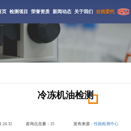
首页
检测项目
荣誉资质
新闻动态
关于我们
在线委托
CMA检验检测机构
检测仪器
实验室环境
工检测
CNAS证书
检测案例
研究所简介
ISO证书
新闻资讯
检测优势
絮凝剂检测
相变储热材料检测
丙烯酸酯胶粘剂检测
中国检验检测学会会员
检测流程
DBP检测
防老剂D检测
促进剂M检测
国家高新技术企业
冷冻机油检测
成氨检测
填充油检测
光引发剂检测
氢气检测
刹车片材料检测
复合肥料检测
:24:32
咨询点击量：
25
发布来源：
性能检测中心
丁酯检测
醋酸乙酯检测
液碱检测