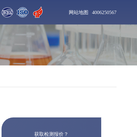
网站地图
4006250567
聚氨酯清漆检测
增塑剂DOP检测
钛合金粉末检测
不锈钢板材检测
聚氨酯泡沫塑料检测
乙二胺四乙酸二钠检
测
工业杀菌剂检测
醇酸树脂漆检测
获取检测报价？
皮革化学品检测
食用色素检测