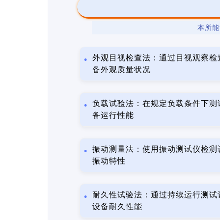
本所能
外观目视检查法：通过目视观察检
备外观质量状况
负载试验法：在规定负载条件下测
备运行性能
振动测量法：使用振动测试仪检测
振动特性
耐久性试验法：通过持续运行测试
设备耐久性能