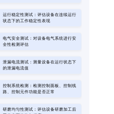
运行稳定性测试：评估设备在连续运行
状态下的工作稳定性表现
电气安全测试：对设备电气系统进行安
全性检测评估
泄漏电流测试：测量设备在运行状态下
的泄漏电流值
控制系统检测：检测控制面板、控制线
路、控制元件功能是否正常
研磨均匀性测试：评估设备研磨加工后