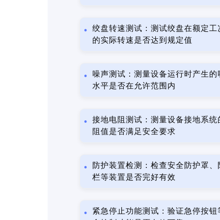
绞盘转速测试：测试绞盘在额定工
的实际转速是否达到规定值
噪声测试：测量设备运行时产生的
水平是否在允许范围内
接地电阻测试：测量设备接地系统
阻值是否满足安全要求
防护装置检测：检查安全防护罩、
栏等装置是否完好有效
紧急停止功能测试：验证急停按钮