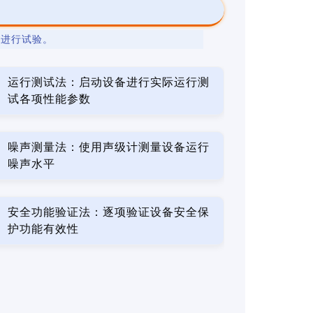
法
进行试验。
运行测试法：启动设备进行实际运行测
试各项性能参数
噪声测量法：使用声级计测量设备运行
噪声水平
安全功能验证法：逐项验证设备安全保
护功能有效性