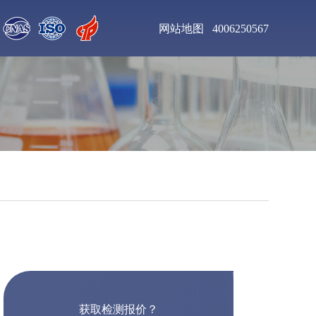
网站地图
4006250567
页岩抑制剂检测
阳离子表面活性剂检
测
间苯二酚检测
间接法氧化锌检测
锅炉水处理剂检测
铸造焦检测
铅矿石检测
钻井泥浆检测
获取检测报价？
重质氧化镁检测
采油助剂检测