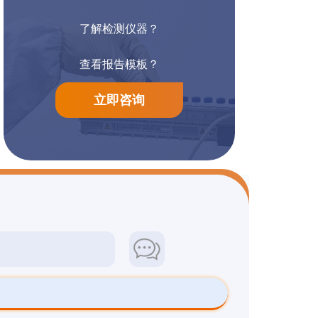
了解检测仪器？
邻苯二甲酸酐检测
邻甲苯胺检测
查看报告模板？
立即咨询