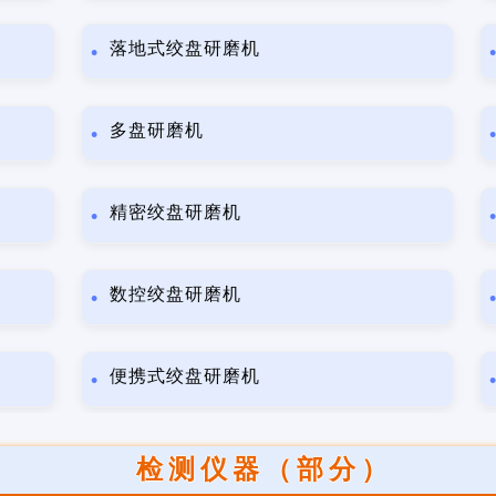
落地式绞盘研磨机
多盘研磨机
精密绞盘研磨机
数控绞盘研磨机
便携式绞盘研磨机
检测仪器（部分）