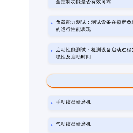
全控制功能是否有效可靠
负载能力测试：测试设备在额定负
的运行性能表现
启动性能测试：检测设备启动过程
稳性及启动时间
手动绞盘研磨机
气动绞盘研磨机