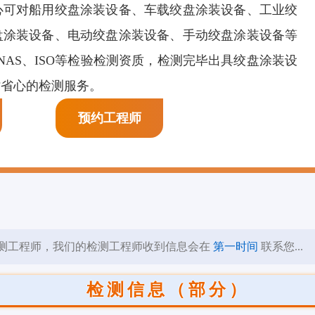
心可对船用绞盘涂装设备、车载绞盘涂装设备、工业绞
膜剂检测
页岩抑制剂检测
阳离子表面活性剂检
盘涂装设备、电动绞盘涂装设备、手动绞盘涂装设备等
测
CNAS、ISO等检验检测资质，检测完毕出具绞盘涂装设
时省心的检测服务。
预约工程师
测工程师，我们的检测工程师收到信息会在
第一时间
联系您...
检测信息（部分）