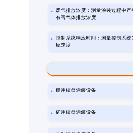
废气排放浓度：测量涂装过程中产
有害气体排放浓度
控制系统响应时间：测量控制系统
应速度
船用绞盘涂装设备
矿用绞盘涂装设备