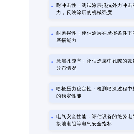
耐冲击性：测试涂层抵抗外力冲击
力，反映涂层的机械强度
耐磨损性：评估涂层在摩擦条件下
磨损能力
涂层孔隙率：评估涂层中孔隙的数
分布情况
喷枪压力稳定性：检测喷涂过程中
的稳定性能
电气安全性能：评估设备的绝缘电
接地电阻等电气安全指标