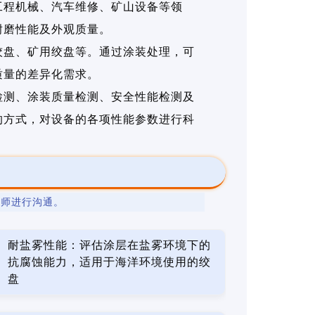
工程机械、汽车维修、矿山设备等领
耐磨性能及外观质量。
绞盘、矿用绞盘等。通过涂装处理，可
质量的差异化需求。
检测、涂装质量检测、安全性能检测及
的方式，对设备的各项性能参数进行科
程师进行沟通。
耐盐雾性能：评估涂层在盐雾环境下的
抗腐蚀能力，适用于海洋环境使用的绞
盘