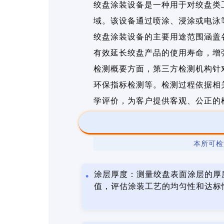
绞盘涂装设备是一种用于对绞盘类
域。该设备通过喷涂、浸涂或电泳
绞盘涂装设备的主要用途范围涵盖
有效延长绞盘产品的使用寿命，增
检测概要方面，第三方检测机构针
环保指标检测等。检测过程依据相
学评价，为客户提供客观、公正的
本所可检
涂层厚度：测量绞盘表面涂层的厚
值，评估涂装工艺的均匀性和达标