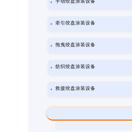
手动绞盘涂装设备
牵引绞盘涂装设备
拖曳绞盘涂装设备
纺织绞盘涂装设备
救援绞盘涂装设备