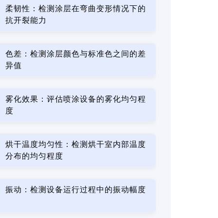
柔韧性：检测涂层在弯曲变形情况下的
抗开裂能力
色差：检测涂层颜色与标准色之间的差
异值
雾化效果：评估喷涂设备的雾化均匀程
度
烘干温度均匀性：检测烘干室内部温度
分布的均匀程度
振动：检测设备运行过程中的振动幅度