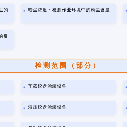
生的
粉尘浓度：检测作业环境中的粉尘含量
的反
检测范围（部分）
车载绞盘涂装设备
液压绞盘涂装设备