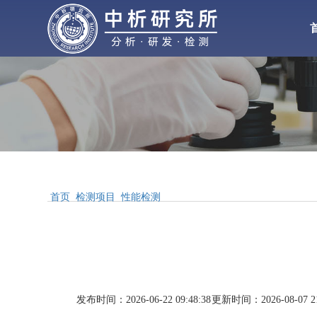
化工检测
化
材料检测
气体检测
水处理
增塑剂
性能检测
首页
检测项目
性能检测
合
配方分析
工业
MSDS报告
发布时间：2026-06-22 09:48:38
更新时间：2026-08-07 21
醋酸