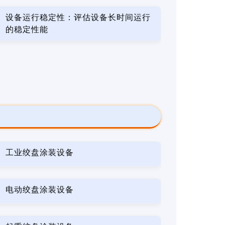
设备运行稳定性：评估设备长时间运行
的稳定性能
工业绞盘涂装设备
电动绞盘涂装设备