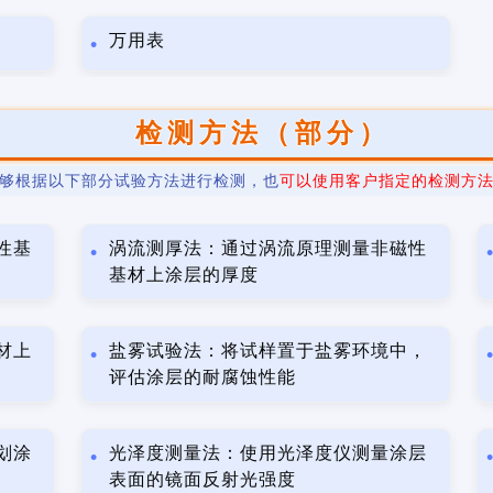
万用表
检测方法（部分）
够根据以下部分试验方法进行检测，也
可以使用客户指定的检测方
性基
涡流测厚法：通过涡流原理测量非磁性
基材上涂层的厚度
材上
盐雾试验法：将试样置于盐雾环境中，
评估涂层的耐腐蚀性能
划涂
光泽度测量法：使用光泽度仪测量涂层
表面的镜面反射光强度