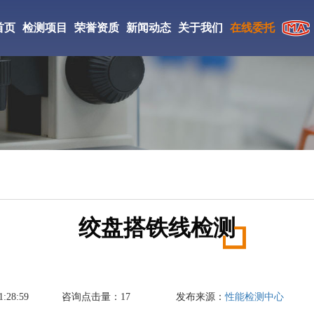
首页
检测项目
荣誉资质
新闻动态
关于我们
在线委托
CMA检验检测机构
检测仪器
实验室环境
工检测
CNAS证书
检测案例
研究所简介
ISO证书
新闻资讯
检测优势
絮凝剂检测
相变储热材料检测
丙烯酸酯胶粘剂检测
中JianCe验检测学会会员
检测流程
DBP检测
防老剂D检测
促进剂M检测
国家高新技术企业
绞盘搭铁线检测
成氨检测
填充油检测
光引发剂检测
氢气检测
刹车片材料检测
复合肥料检测
:28:59
咨询点击量：
17
发布来源：
性能检测中心
丁酯检测
醋酸乙酯检测
液碱检测