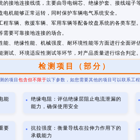
统的接地连接线缆，主要由导电铜芯、绝缘护套、接线端子
盘电机能够正常运转，同时保护车辆电气系统安全。
工程车辆、救援车辆、军用车辆等配备绞盘系统的各类车型
等需要可靠接地连接的场合。
性能、绝缘性能、机械强度、耐环境性能等方面进行全面评
能测试、环境适应性测试等环节，对产品质量进行综合判定
检测项目（部分）
测的项目
包含但不限于
以下参数，如您需要其他的项目可以联系工
电能
绝缘电阻：评估绝缘层阻止电流泄漏的
能力，确保使用安全
重要
抗拉强度：衡量导线在拉伸力作用下的
承载能力