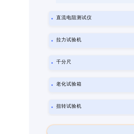
直流电阻测试仪
拉力试验机
千分尺
老化试验箱
扭转试验机