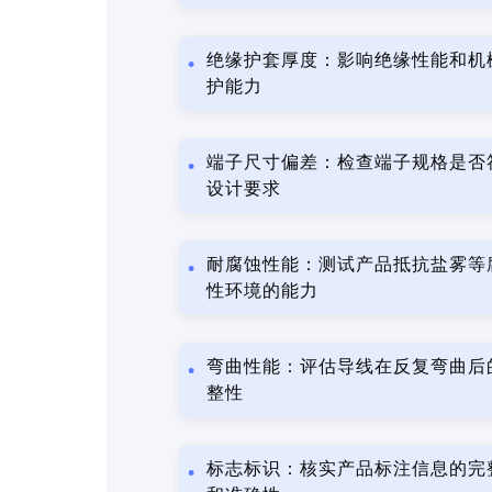
绝缘护套厚度：影响绝缘性能和机
护能力
端子尺寸偏差：检查端子规格是否
设计要求
耐腐蚀性能：测试产品抵抗盐雾等
性环境的能力
弯曲性能：评估导线在反复弯曲后
整性
标志标识：核实产品标注信息的完