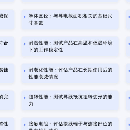
械保
导体直径：与导电截面积相关的基础尺
寸参数
符合
耐温性能：测试产品在高温和低温环境
下的工作稳定性
腐蚀
耐老化性能：评估产品在长期使用后的
性能衰减情况
的完
扭转性能：测试导线抵抗扭转变形的能
力
整性
接触电阻：评估接线端子与连接部位的