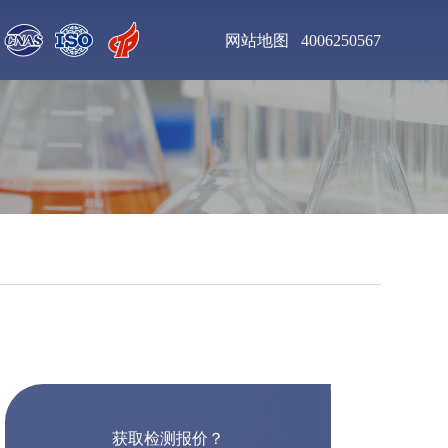
网站地图
4006250567
聚氨酯清漆检测
增塑剂DOP检测
钛合金粉末检测
不锈钢板材检测
聚氨酯泡沫塑料检测
乙二胺四乙酸二钠检
测
工业杀菌剂检测
醇酸树脂漆检测
获取检测报价？
皮革化学品检测
食用色素检测