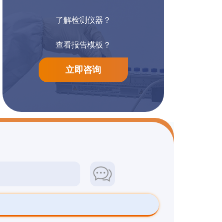
了解检测仪器？
阳离子染料检测
防腐漆检测
查看报告模板？
立即咨询