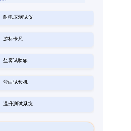
耐电压测试仪
游标卡尺
盐雾试验箱
弯曲试验机
温升测试系统