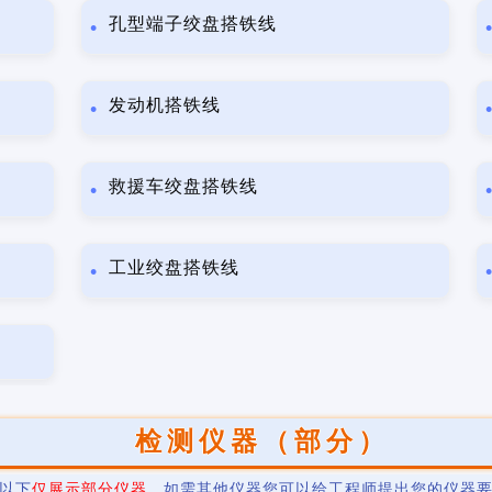
孔型端子绞盘搭铁线
发动机搭铁线
救援车绞盘搭铁线
工业绞盘搭铁线
检测仪器（部分）
以下
仅展示部分仪器
，如需其他仪器您可以给工程师提出您的仪器