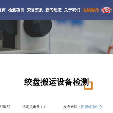
首页
检测项目
荣誉资质
新闻动态
关于我们
在线委托
CMA检验检测机构
检测仪器
实验室环境
工检测
CNAS证书
检测案例
研究所简介
ISO证书
新闻资讯
检测优势
絮凝剂检测
相变储热材料检测
丙烯酸酯胶粘剂检测
中国检验检测学会会员
检测流程
DBP检测
防老剂D检测
促进剂M检测
国家高新技术企业
绞盘搬运设备检测
成氨检测
填充油检测
光引发剂检测
氢气检测
刹车片材料检测
复合肥料检测
:58:59
咨询点击量：
11
发布来源：
性能检测中心
丁酯检测
醋酸乙酯检测
液碱检测