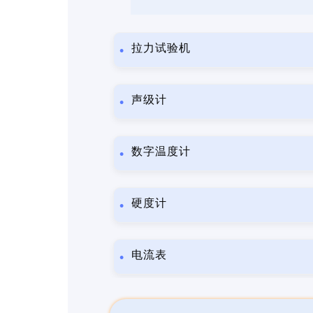
拉力试验机
声级计
数字温度计
硬度计
电流表