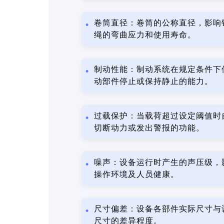
卷筒直径：卷筒的公称直径，影响
绳的弯曲应力和使用寿命。
制动性能：制动系统在规定条件下
动部件停止或保持静止的能力。
过载保护：当载荷超过设定阈值时
切断动力或发出警报的功能。
噪声：设备运行时产生的声压级，
操作环境及人员健康。
尺寸偏差：设备各部件实际尺寸与
尺寸的差异程度。