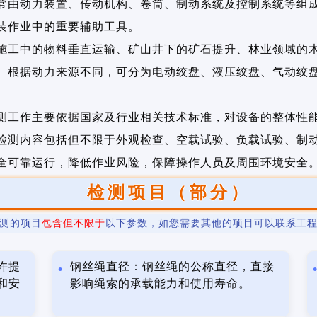
常由动力装置、传动机构、卷筒、制动系统及控制系统等组
装作业中的重要辅助工具。
施工中的物料垂直运输、矿山井下的矿石提升、林业领域的
。根据动力来源不同，可分为电动绞盘、液压绞盘、气动绞
测工作主要依据国家及行业相关技术标准，对设备的整体性
检测内容包括但不限于外观检查、空载试验、负载试验、制
全可靠运行，降低作业风险，保障操作人员及周围环境安全
检测项目（部分）
测的项目
包含但不限于
以下参数，如您需要其他的项目可以联系工
许提
钢丝绳直径：钢丝绳的公称直径，直接
和安
影响绳索的承载能力和使用寿命。