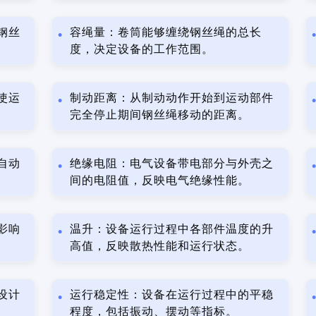
钢丝
容绳量：卷筒能够缠绕钢丝绳的总长
度，决定设备的工作范围。
使运
制动距离：从制动动作开始到运动部件
完全停止期间钢丝绳移动的距离。
自动
绝缘电阻：电气设备带电部分与外壳之
间的电阻值，反映电气绝缘性能。
影响
温升：设备运行过程中各部件温度的升
高值，反映散热性能和运行状态。
设计
运行稳定性：设备在运行过程中的平稳
程度，包括振动、摆动等指标。