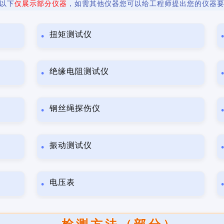
以下
仅展示部分仪器
，如需其他仪器您可以给工程师提出您的仪器
扭矩测试仪
绝缘电阻测试仪
钢丝绳探伤仪
振动测试仪
电压表