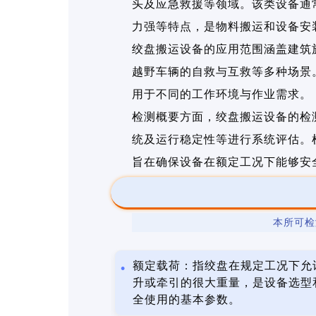
头及应急救援等领域。该类设备通
力强等特点，是物料搬运和设备安
绞盘搬运设备的应用范围涵盖建筑
越野车辆的自救与互救等多种场景
用于不同的工作环境与作业需求。
检测概要方面，绞盘搬运设备的检
统及运行稳定性等进行系统评估。
旨在确保设备在额定工况下能够安
本所可检
额定载荷：指绞盘在规定工况下允
升或牵引的很大重量，是设备选型
全使用的基本参数。