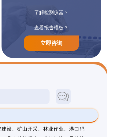
了解检测仪器？
阳离子染料检测
防腐漆检测
查看报告模板？
立即咨询
程建设、矿山开采、林业作业、港口码