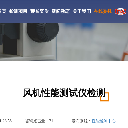
首页
检测项目
荣誉资质
新闻动态
关于我们
在线委托
CMA检验检测机构
检测仪器
实验室环境
工检测
CNAS证书
检测案例
研究所简介
ISO证书
新闻资讯
检测优势
絮凝剂检测
相变储热材料检测
丙烯酸酯胶粘剂检测
中国检验检测学会会员
检测流程
DBP检测
防老剂D检测
促进剂M检测
国家高新技术企业
风机性能测试仪检测
成氨检测
填充油检测
光引发剂检测
氢气检测
刹车片材料检测
复合肥料检测
:23:58
咨询点击量：
31
发布来源：
性能检测中心
丁酯检测
醋酸乙酯检测
液碱检测