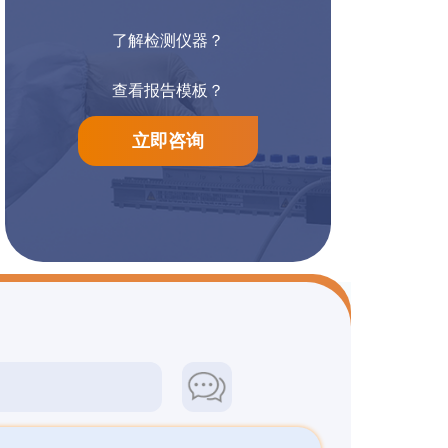
了解检测仪器？
阳离子染料检测
防腐漆检测
查看报告模板？
立即咨询