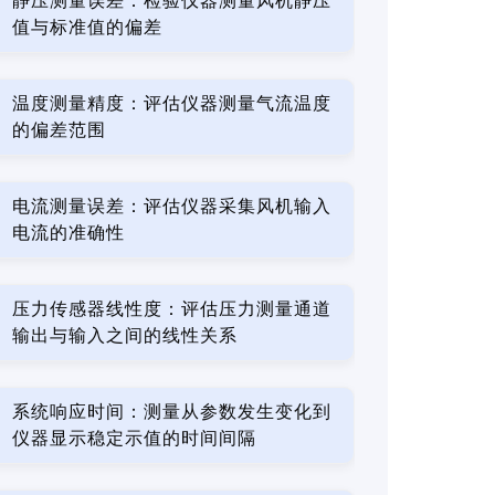
静压测量误差：检验仪器测量风机静压
值与标准值的偏差
温度测量精度：评估仪器测量气流温度
的偏差范围
电流测量误差：评估仪器采集风机输入
电流的准确性
压力传感器线性度：评估压力测量通道
输出与输入之间的线性关系
系统响应时间：测量从参数发生变化到
仪器显示稳定示值的时间间隔