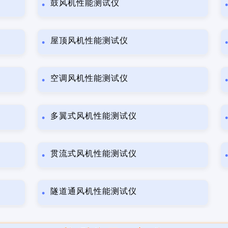
鼓风机性能测试仪
屋顶风机性能测试仪
空调风机性能测试仪
多翼式风机性能测试仪
贯流式风机性能测试仪
隧道通风机性能测试仪