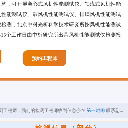
机构，可开展离心式风机性能测试仪、轴流式风机性能
膜剂检测
页岩抑制剂检测
阳离子表面活性剂检
机性能测试仪、鼓风机性能测试仪、排烟风机性能测试
测
仪检测，北京中科光析科学技术研究所按风机性能测试
-15个工作日由中析研究所出具风机性能测试仪检测报
预约工程师
测工程师，我们的检测工程师收到信息会在
第一时间
联系您...