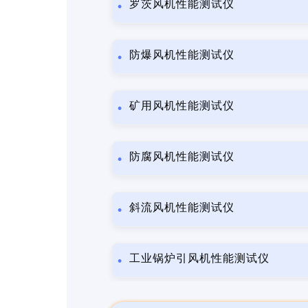
罗茨风机性能测试仪
防爆风机性能测试仪
矿用风机性能测试仪
防腐风机性能测试仪
斜流风机性能测试仪
工业锅炉引风机性能测试仪