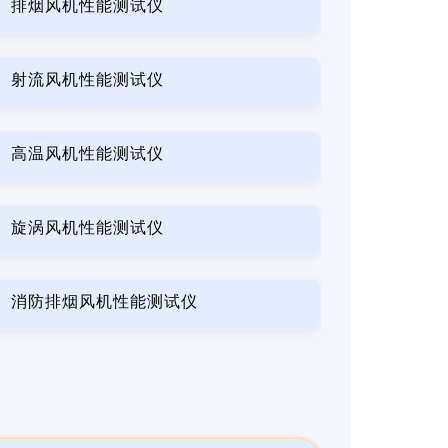
排烟风机性能测试仪
射流风机性能测试仪
高温风机性能测试仪
旋涡风机性能测试仪
消防排烟风机性能测试仪