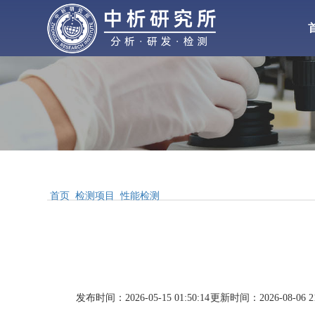
化工检测
化
材料检测
气体检测
水处理
增塑剂
性能检测
首页
检测项目
性能检测
合
配方分析
工业
MSDS报告
发布时间：2026-05-15 01:50:14
更新时间：2026-08-06 21
醋酸