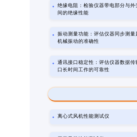
绝缘电阻：检验仪器带电部分与外
间的绝缘性能
振动测量功能：评估仪器同步测量
机械振动的准确性
通讯接口稳定性：评估仪器数据传
口长时间工作的可靠性
离心式风机性能测试仪