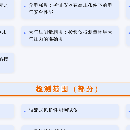
壳之
介电强度：验证仪器在高压条件下的电
气安全性能
风机
大气压测量精度：检验仪器测量环境大
气压力的准确度
输接
检测范围（部分）
轴流式风机性能测试仪