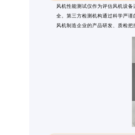
风机性能测试仪作为评估风机设备
全。第三方检测机构通过科学严谨
风机制造企业的产品研发、质检把