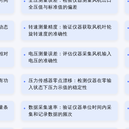
时间
全压测量误差：检验仪器测量风机出口
全压值与标准值的偏差
动态
转速测量精度：验证仪器获取风机叶轮
旋转速度的准确性
相对
电压测量误差：评估仪器采集风机输入
电压的准确性
有功
压力传感器零点漂移：检测仪器在零输
入状态下压力示值的稳定性
量条
数据采集速率：验证仪器单位时间内采
集和记录数据的频次