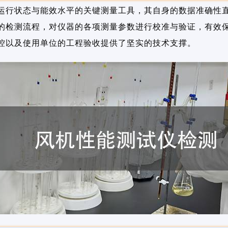
运行状态与能效水平的关键测量工具，其自身的数据准确性
的检测流程，对仪器的各项测量参数进行校准与验证，有效
控以及使用单位的工程验收提供了坚实的技术支撑。