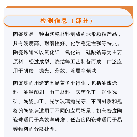
检测信息（部分）
陶瓷珠是一种由陶瓷材料制成的球形颗粒产品，
具有硬度高、耐磨性好、化学稳定性强等特点。
陶瓷珠通常以氧化铝、氧化锆、硅酸锆等为主要
原料，经过成型、烧结等工艺制备而成，广泛应
用于研磨、抛光、分散、涂层等领域。
陶瓷珠的用途范围涵盖多个行业，包括油漆涂
料、油墨印刷、电子材料、医药化工、矿业选
矿、陶瓷加工、光学玻璃抛光等。不同材质和规
格的陶瓷珠适用于不同的应用场景，如高密度陶
瓷珠适用于高效率研磨，低密度陶瓷珠适用于易
碎物料的分散处理。