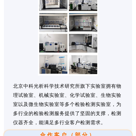
北京中科光析科学技术研究所旗下实验室拥有物
理试验室、机械实验室、化学试验室、生物实验
室以及微生物实验室等多个检验检测实验室，为
多行业的检验检测服务提供了坚固的支撑，检测
仪器齐全，能满足多行业客户检测需求。
合作客户（部分）