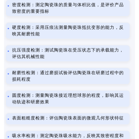
密度检测：测定陶瓷珠的质量与体积比值，是评价产品
致密度的重要指标
硬度检测：采用压痕法测量陶瓷珠抵抗变形的能力，反
映其耐磨性能
抗压强度检测：测试陶瓷珠在受压状态下的承载能力，
评估其机械性能
耐磨性检测：通过磨损试验评估陶瓷珠在研磨过程中的
损耗程度
圆度检测：测量陶瓷珠接近理想球形的程度，影响其运
动轨迹和研磨效果
表面粗糙度检测：评估陶瓷珠表面的微观几何形状特征
吸水率检测：测定陶瓷珠吸水能力，反映其致密程度和