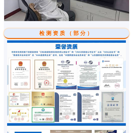
检测资质（部分）