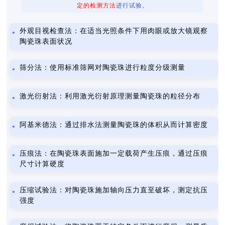
定的检测方法
进行试验。
外观目视检查法：在适当光照条件下用肉眼或放大镜观察
陶瓷珠表面状况
筛分法：使用标准筛网对陶瓷珠进行粒度分级测量
激光衍射法：利用激光衍射原理测量陶瓷珠的粒径分布
阿基米德法：通过排水法测量陶瓷珠的体积从而计算密度
压痕法：在陶瓷珠表面施加一定载荷产生压痕，通过压痕
尺寸计算硬度
压缩试验法：对陶瓷珠施加轴向压力直至破坏，测定抗压
强度