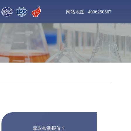
网站地图
4006250567
聚氨酯清漆检测
增塑剂DOP检测
钛合金粉末检测
不锈钢板材检测
聚氨酯泡沫塑料检测
乙二胺四乙酸二钠检
测
工业杀菌剂检测
醇酸树脂漆检测
获取检测报价？
皮革化学品检测
食用色素检测