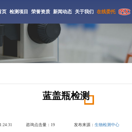
首页
检测项目
荣誉资质
新闻动态
关于我们
在线委托
CMA检验检测机构
检测仪器
实验室环境
工检测
CNAS证书
检测案例
研究所简介
ISO证书
新闻资讯
检测优势
絮凝剂检测
相变储热材料检测
丙烯酸酯胶粘剂检测
中国检验检测学会会员
检测流程
DBP检测
防老剂D检测
促进剂M检测
国家高新技术企业
蓝盖瓶检测
成氨检测
填充油检测
光引发剂检测
氢气检测
刹车片材料检测
复合肥料检测
:24:31
咨询点击量：
19
发布来源：
生物检测中心
丁酯检测
醋酸乙酯检测
液碱检测