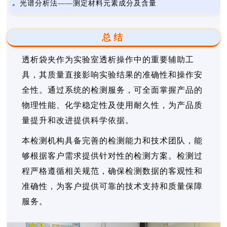
光谱分析法——测定材料元素成分及含量
总结
透析袋夹作为实验室透析操作中的重要辅助工
具，其质量直接影响实验结果的准确性和操作安
全性。通过系统的检测服务，可全面掌握产品的
物理性能、化学稳定性及使用耐久性，为产品质
量提升和改进提供科学依据。
本检测机构具备完善的检测能力和技术团队，能
够根据客户需求提供针对性的检测方案。检测过
程严格遵循相关规范，确保检测数据的客观性和
准确性，为客户提供可靠的技术支持和质量保障
服务。