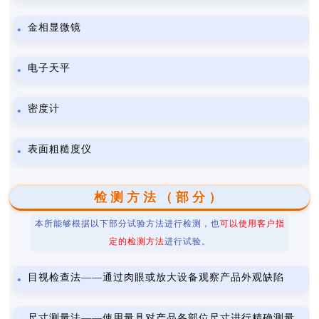
金相显微镜
电子天平
密度计
表面粗糙度仪
检测方法（部分）
本所能够根据以下部分试验方法进行检测，也
可以使用客户指
定的检测方法
进行试验。
目视检查法——通过肉眼或放大设备观察产品外观缺陷
尺寸测量法——使用量具对产品各部位尺寸进行精确测量