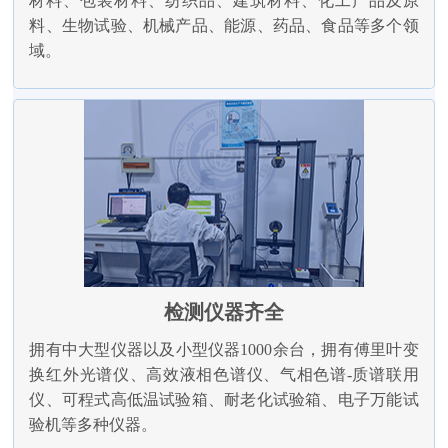
材料、包装材料、纺织品、建筑材料、化工产品及原
料、生物试验、机械产品、能源、药品、食品等多个领
域。
检测仪器齐全
拥有中大型仪器以及小型仪器1000余台，拥有傅里叶变
换红外光谱仪、高效液相色谱仪、气相色谱-质谱联用
仪、可程式高低温试验箱、耐老化试验箱、电子万能试
验机等多种仪器。