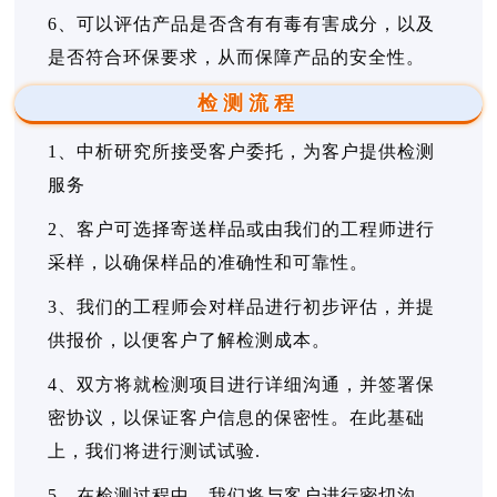
6、可以评估产品是否含有有毒有害成分，以及
是否符合环保要求，从而保障产品的安全性。
检测流程
1、中析研究所接受客户委托，为客户提供检测
服务
2、客户可选择寄送样品或由我们的工程师进行
采样，以确保样品的准确性和可靠性。
3、我们的工程师会对样品进行初步评估，并提
供报价，以便客户了解检测成本。
4、双方将就检测项目进行详细沟通，并签署保
密协议，以保证客户信息的保密性。在此基础
上，我们将进行测试试验.
5、在检测过程中，我们将与客户进行密切沟