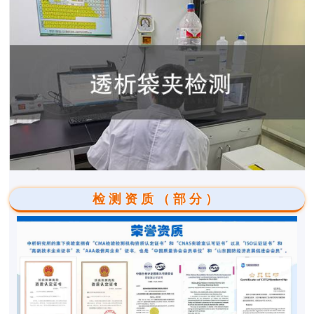
检测资质（部分）