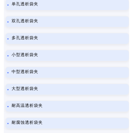
单孔透析袋夹
双孔透析袋夹
多孔透析袋夹
小型透析袋夹
中型透析袋夹
大型透析袋夹
耐高温透析袋夹
耐腐蚀透析袋夹