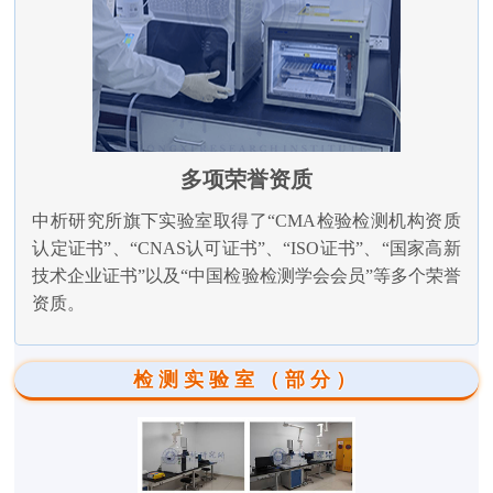
多项荣誉资质
中析研究所旗下实验室取得了“CMA检验检测机构资质
认定证书”、“CNAS认可证书”、“ISO证书”、“国家高新
技术企业证书”以及“中国检验检测学会会员”等多个荣誉
资质。
检测实验室（部分）