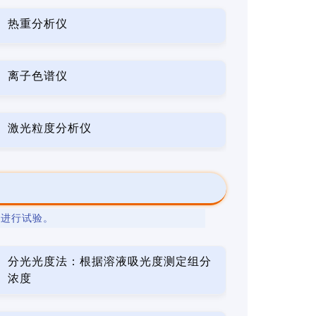
热重分析仪
离子色谱仪
激光粒度分析仪
法
进行试验。
分光光度法：根据溶液吸光度测定组分
浓度