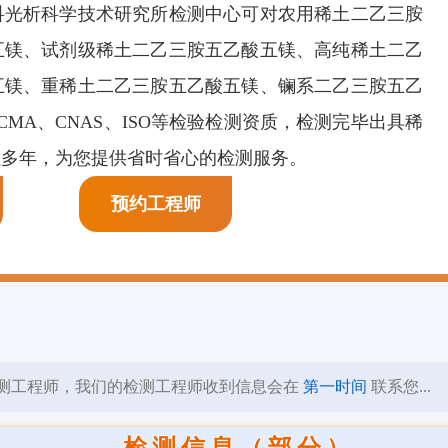
科光析科学技术研究所检测中心可对农用稀土二乙三胺
膜剂检测
页岩抑制剂检测
阳离子表面活性剂检
五镁、试剂级稀土二乙三胺五乙酸五镁、高纯稀土二乙
测
五镁、重稀土二乙三胺五乙酸五镁、镧系二乙三胺五乙
CMA、CNAS、ISO等检验检测资质，检测完毕出具稀
累多年，为您提供省时省心的检测服务。
预约工程师
测工程师，我们的检测工程师收到信息会在
第一时间
联系您...