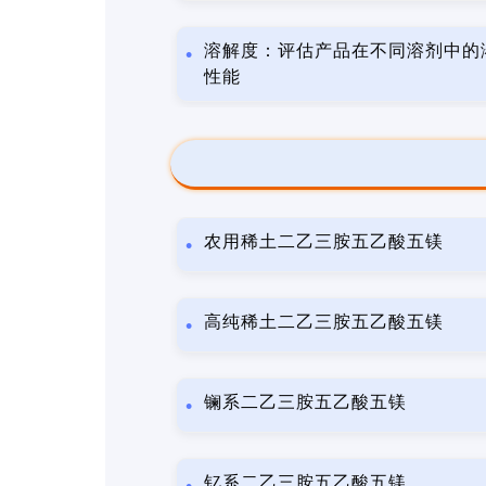
溶解度：评估产品在不同溶剂中的
性能
农用稀土二乙三胺五乙酸五镁
高纯稀土二乙三胺五乙酸五镁
镧系二乙三胺五乙酸五镁
钇系二乙三胺五乙酸五镁