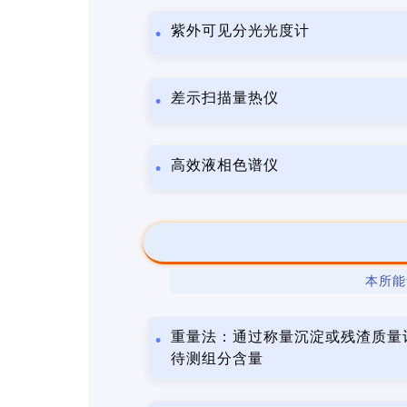
紫外可见分光光度计
差示扫描量热仪
高效液相色谱仪
本所能
重量法：通过称量沉淀或残渣质量
待测组分含量