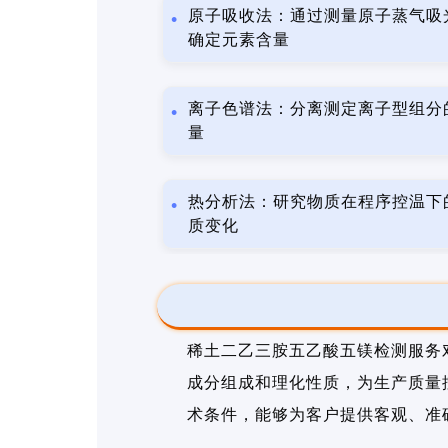
原子吸收法：通过测量原子蒸气吸
确定元素含量
离子色谱法：分离测定离子型组分
量
热分析法：研究物质在程序控温下
质变化
稀土二乙三胺五乙酸五镁检测服务
成分组成和理化性质，为生产质量
术条件，能够为客户提供客观、准