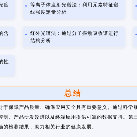
光度
等离子体发射光谱法：利用元素特征谱
线强度定量分析
的含
红外光谱法：通过分子振动吸收谱进行
结构分析
的性
总结
对于保障产品质量、确保应用安全具有重要意义。通过科学
控制、产品研发改进以及终端应用提供可靠的数据支持。第
确的检测结果，助力相关行业的健康发展。