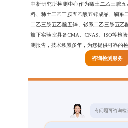
生物检测
中析研究所检测中心作为稀土二乙三胺五
酸性
料、稀土二乙三胺五乙酸五锌成品、镧系
检测报告
二乙三胺五乙酸五锌、钐系二乙三胺五乙酸
旗下实验室具备CMA、CNAS、ISO等
检测标准
测报告，技术积累多年，为您提供可靠的
其他检测
咨询检测服务
有问题可咨询检