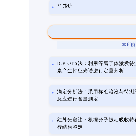
马弗炉
本所能
ICP-OES法：利用等离子体激发
素产生特征光谱进行定量分析
滴定分析法：采用标准溶液与待测
反应进行含量测定
红外光谱法：根据分子振动吸收特
行结构鉴定