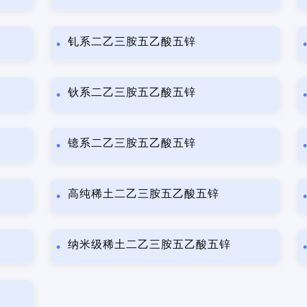
钆系二乙三胺五乙酸五锌
钬系二乙三胺五乙酸五锌
镱系二乙三胺五乙酸五锌
高纯稀土二乙三胺五乙酸五锌
纳米级稀土二乙三胺五乙酸五锌