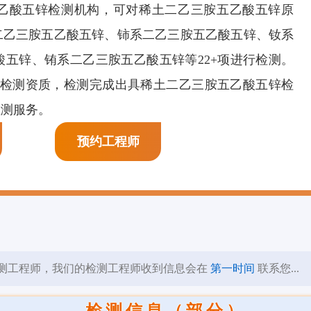
乙酸五锌检测机构，可对稀土二乙三胺五乙酸五锌原
染料检测
酞菁绿检测
邻苯二酚检测
二乙三胺五乙酸五锌、铈系二乙三胺五乙酸五锌、钕系
五锌、铕系二乙三胺五乙酸五锌等22+项进行检测。
检验检测资质，检测完成出具稀土二乙三胺五乙酸五锌检
检测服务。
预约工程师
测工程师，我们的检测工程师收到信息会在
第一时间
联系您...