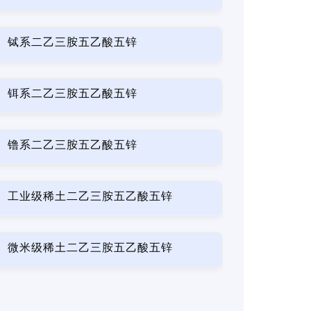
铽系二乙三胺五乙酸五锌
铒系二乙三胺五乙酸五锌
镥系二乙三胺五乙酸五锌
工业级稀土二乙三胺五乙酸五锌
微米级稀土二乙三胺五乙酸五锌