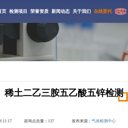
首页
检测项目
荣誉资质
新闻动态
关于我们
在线委托
CMA检验检测机构
检测仪器
实验室环境
工检测
CNAS证书
检测案例
研究所简介
ISO证书
新闻资讯
检测优势
化学品检测
食用色素检测
预膜剂检测
中国检验检测学会会员
检测流程
子染料检测
防腐漆检测
防火漆检测
国家高新技术企业
稀土二乙三胺五乙酸五锌检测
矿石检测
锡矿石检测
锌矿石检测
黄检测
铬矿石检测
铝矿石检测
:11:17
咨询点击量：
137
发布来源：
气体检测中心
矿石检测
钒矿石检测
重钙检测