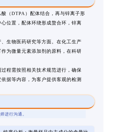
酸（DTPA）配体结合，再与锌离子形
中心位置，配体环绕形成螯合环，锌离
产、生物医药研究等方面。在化工生产
可作为微量元素添加剂的原料，在科研
测过程需按照相关技术规范进行，确保
定依据等内容，为客户提供客观的检测
程师进行沟通。