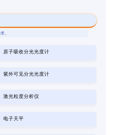
要求。
原子吸收分光光度计
紫外可见分光光度计
激光粒度分析仪
电子天平