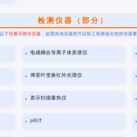
检测仪器（部分）
以下
仅展示部分仪器
，如需其他仪器您可以给工程师提出您的仪器
电感耦合等离子体质谱仪
傅里叶变换红外光谱仪
差示扫描量热仪
pH计