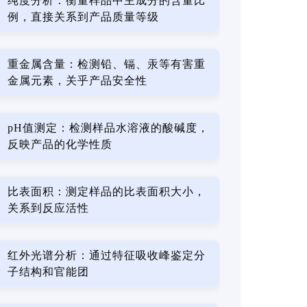
纯度分析：衡量样品中主成分的含量比
例，直接关系到产品质量等级
重金属含量：检测铅、镉、汞等有害重
金属元素，关乎产品安全性
pH值测定：检测样品水溶液的酸碱度，
反映产品的化学性质
比表面积：测定样品的比表面积大小，
关系到反应活性
红外光谱分析：通过特征吸收峰鉴定分
子结构和官能团