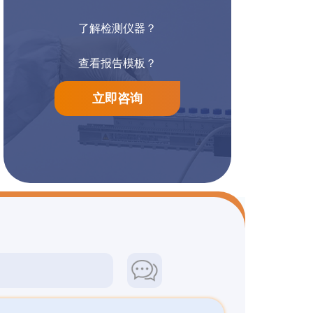
了解检测仪器？
邻苯二甲酸酐检测
邻甲苯胺检测
查看报告模板？
立即咨询