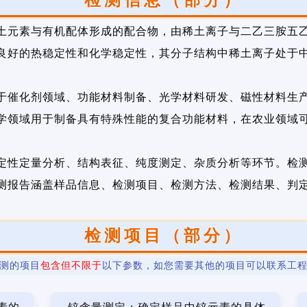
检测信息（部分）
土元素与有机配体形成的配合物，由稀土离子与二乙三胺五乙
良好的热稳定性和化学稳定性，其分子结构中稀土离子处于
于催化剂领域、功能材料制备、光学材料研发、磁性材料生
学领域用于制备具有特殊性能的复合功能材料，在农业领域
定性定量分析、结构表征、纯度测定、杂质分析等环节。检
测报告涵盖样品信息、检测项目、检测方法、检测结果、判
检测项目（部分）
测的项目
包含但不限于
以下参数，如您需要其他的项目可以联系工