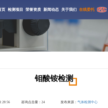
首页
检测项目
荣誉资质
新闻动态
关于我们
在线委托
CMA检验检测机构
检测仪器
实验室环境
工检测
CNAS证书
检测案例
研究所简介
ISO证书
新闻资讯
检测优势
絮凝剂检测
相变储热材料检测
丙烯酸酯胶粘剂检测
中JianCe验检测学会会员
检测流程
DBP检测
防老剂D检测
促进剂M检测
国家高新技术企业
钼酸铵检测
成氨检测
填充油检测
光引发剂检测
氢气检测
刹车片材料检测
复合肥料检测
:28:56
咨询点击量：
24
发布来源：
气体检测中心
丁酯检测
醋酸乙酯检测
液碱检测