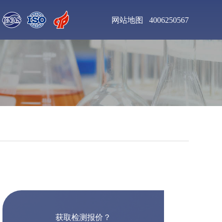
网站地图
4006250567
聚氨酯清漆检测
增塑剂DOP检测
钛合金粉末检测
不锈钢板材检测
聚氨酯泡沫塑料检测
乙二胺四乙酸二钠检
测
工业杀菌剂检测
醇酸树脂漆检测
获取检测报价？
皮革化学品检测
食用色素检测