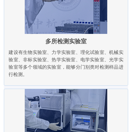
多所检测实验室
建设有生物实验室、力学实验室、理化试验室、机械实
验室、非标实验室、热学实验室、电学实验室、光学实
验室等多个领域的实验室，能够分门别类对检测样品进
行检测。