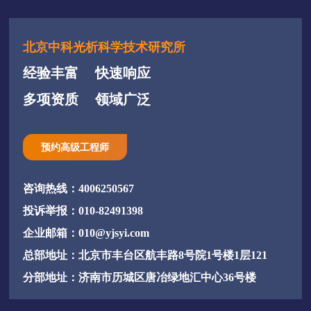
北京中科光析科学技术研究所
经验丰富
快速响应
多项资质
领域广泛
预约高级工程师
咨询热线：4006250567
投诉举报：010-82491398
企业邮箱：010@yjsyi.com
总部地址：北京市丰台区航丰路8号院1号楼1层121
分部地址：济南市历城区唐冶绿地汇中心36号楼