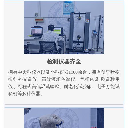
检测仪器齐全
拥有中大型仪器以及小型仪器1000余台，拥有傅里叶变
换红外光谱仪、高效液相色谱仪、气相色谱-质谱联用
仪、可程式高低温试验箱、耐老化试验箱、电子万能试
验机等多种仪器。