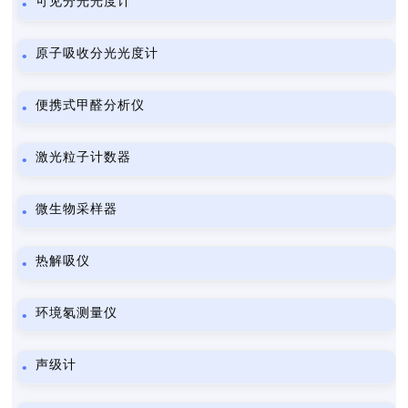
可见分光光度计
原子吸收分光光度计
便携式甲醛分析仪
激光粒子计数器
微生物采样器
热解吸仪
环境氡测量仪
声级计