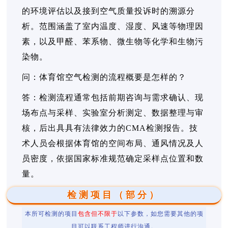
的环境评估以及接到空气质量投诉时的溯源分
析。范围涵盖了室内温度、湿度、风速等物理因
素，以及甲醛、苯系物、微生物等化学和生物污
染物。
问：体育馆空气检测的流程概要是怎样的？
答：检测流程通常包括前期咨询与需求确认、现
场布点与采样、实验室分析测定、数据整理与审
核，后出具具有法律效力的CMA检测报告。技
术人员会根据体育馆的空间布局、通风情况及人
员密度，依据国家标准规范确定采样点位置和数
量。
检测项目（部分）
本所可检测的项目
包含但不限于
以下参数，如您需要其他的项
目可以联系工程师进行沟通。