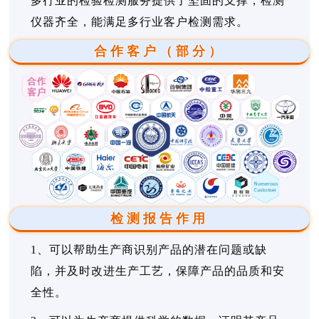
多行业的检验检测服务提供了坚固的支撑，检测
仪器齐全，能满足多行业客户检测需求。
合作客户（部分）
检测报告作用
1、可以帮助生产商识别产品的潜在问题或缺
陷，并及时改进生产工艺，保障产品的品质和安
全性。