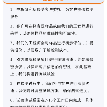
1、中析研究所接受客户委托，为客户提供检测
服务
2、客户可选择寄送样品或由我们的工程师进行
采样，以确保样品的准确性和可靠性。
3、我们的工程师会对样品进行初步评估，并提
供报价，以便客户了解检测成本。
4、双方将就检测项目进行详细沟通，并签署保
密协议，以保证客户信息的保密性。在此基础
上，我们将进行测试试验.
5、在检测过程中，我们将与客户进行密切沟
通，以便随时调整测试方案，确保测试进度。
6、试验测试通常在7-15个工作日内完成，具体