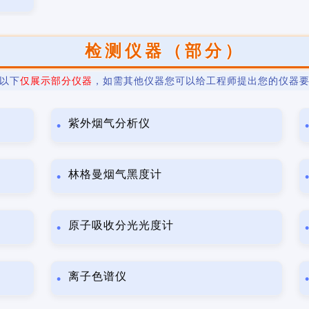
检测仪器（部分）
以下
仅展示部分仪器
，如需其他仪器您可以给工程师提出您的仪器
紫外烟气分析仪
林格曼烟气黑度计
原子吸收分光光度计
离子色谱仪