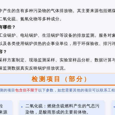
中产生的含有多种污染物的气体排放物。其主要来源包括燃
二氧化硫、氮氧化物等多种成分。
有哪些？
工业锅炉、电站锅炉、生活锅炉等设备的排放监测。服务对
以及各类使用锅炉供热的企事业单位，用于环保验收、排污
容？
采样方案制定、现场监测采样、实验室样品分析、数据计算
保监测数据真实反映锅炉排放状况。
检测项目（部分）
测的项目
包含但不限于
以下参数，如您需要其他的项目可以联系工
粒
二氧化硫：燃烧含硫燃料产生的气态污
来源
染物，是酸雨形成的主要前体物。