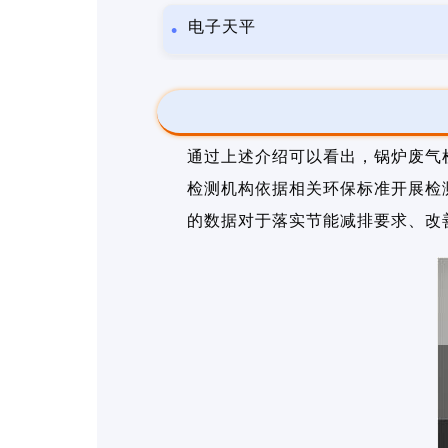
电子天平
通过上述介绍可以看出，锅炉废气
检测机构依据相关环保标准开展检
的数据对于落实节能减排要求、改