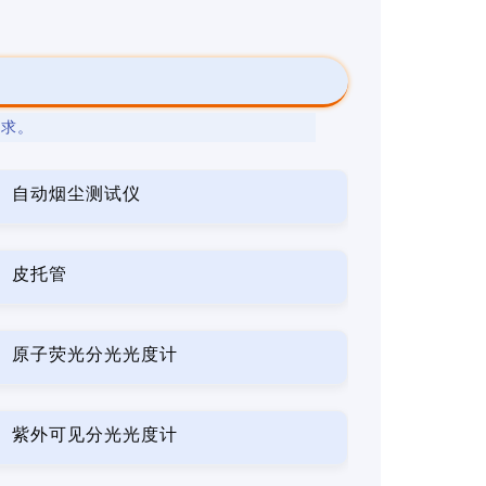
要求。
自动烟尘测试仪
皮托管
原子荧光分光光度计
紫外可见分光光度计