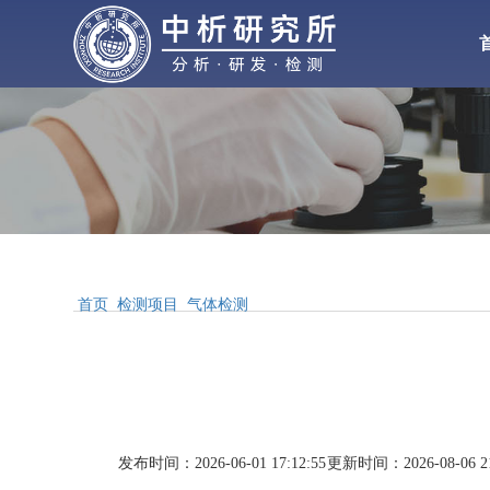
化工检测
化
材料检测
气体检测
水处理
增塑剂
性能检测
首页
检测项目
气体检测
合
配方分析
工业
MSDS报告
发布时间：2026-06-01 17:12:55
更新时间：2026-08-06 21
醋酸