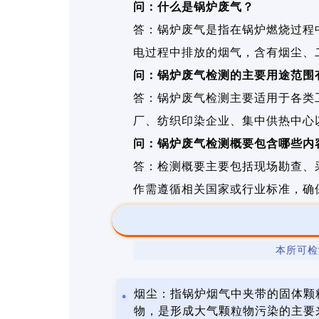
问：什么是锅炉废气？
答：锅炉废气是指在锅炉燃烧过程
电过程中排放的烟气，含有烟尘、
问：锅炉废气检测的主要用途范围
答：锅炉废气检测主要适用于各类
厂、纺织印染企业、集中供热中心
问：锅炉废气检测概要包含哪些内
答：检测概要主要包括现场勘查、
作需遵循相关国家或行业标准，确
本所可检
烟尘：指锅炉烟气中夹带的固体颗
物，是形成大气颗粒物污染的主要