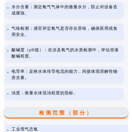
水分含量：测定氧气气体中的微量水分，防止对设备造
成腐蚀。
气味检测：感官评定氧气是否存在异味，确保医用或食
用安全。
酸碱度（pH值）：在涉及氧气的水质检测中，评估溶液
酸碱程度。
电导率：反映水体传导电流的能力，间接体现溶解性物
质含量。
浊度：衡量水体混浊程度的指标。
检测范围（部分）
工业用气态氧