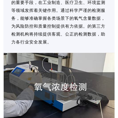
的重要手段，在工业制造、医疗卫生、环境监测
等领域发挥着关键作用。通过科学严谨的检测服
务，能够准确掌握各类场景下的氧气含量数据，
为风险防控和质量控制提供有力依据。的第三方
检测机构将持续提供客观、公正的检测数据，助
力各行业安全发展。