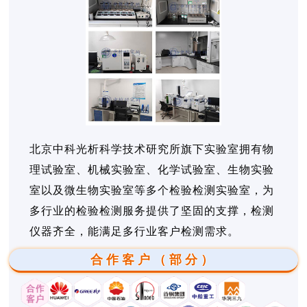
北京中科光析科学技术研究所旗下实验室拥有物
理试验室、机械实验室、化学试验室、生物实验
室以及微生物实验室等多个检验检测实验室，为
多行业的检验检测服务提供了坚固的支撑，检测
仪器齐全，能满足多行业客户检测需求。
合作客户（部分）