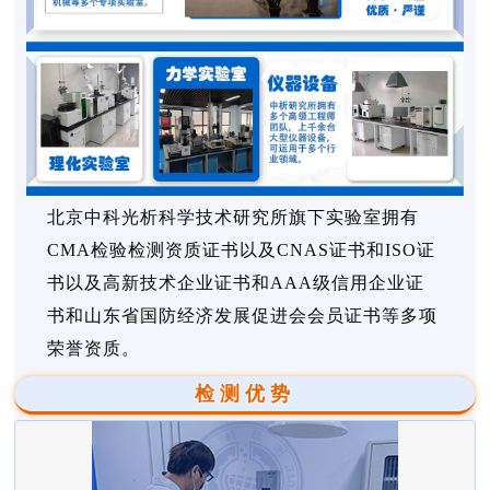
北京中科光析科学技术研究所旗下实验室拥有
CMA检验检测资质证书以及CNAS证书和ISO证
书以及高新技术企业证书和AAA级信用企业证
书和山东省国防经济发展促进会会员证书等多项
荣誉资质。
检测优势