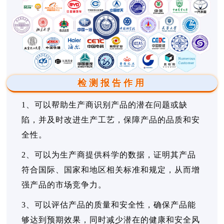
检测报告作用
1、可以帮助生产商识别产品的潜在问题或缺
陷，并及时改进生产工艺，保障产品的品质和安
全性。
2、可以为生产商提供科学的数据，证明其产品
符合国际、国家和地区相关标准和规定，从而增
强产品的市场竞争力。
3、可以评估产品的质量和安全性，确保产品能
够达到预期效果，同时减少潜在的健康和安全风