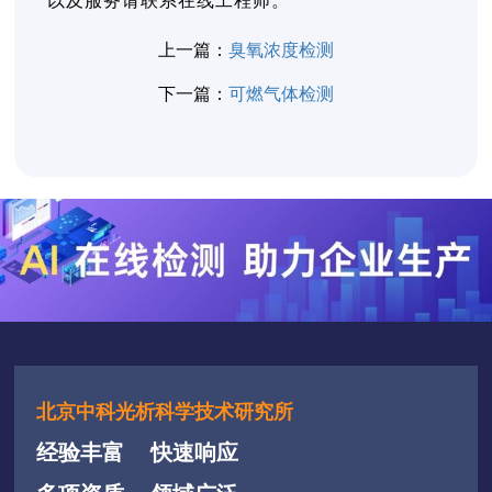
以及服务请联系在线工程师。
上一篇：
臭氧浓度检测
下一篇：
可燃气体检测
北京中科光析科学技术研究所
经验丰富
快速响应