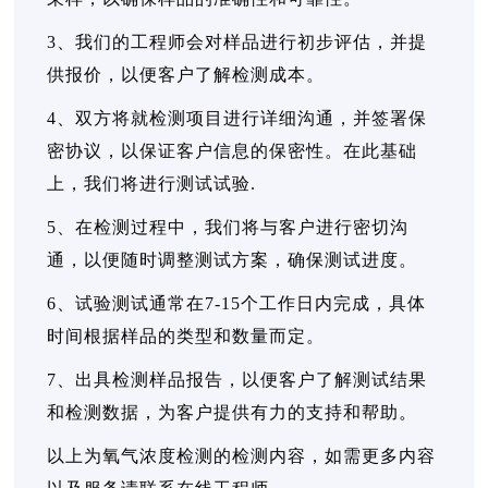
3、我们的工程师会对样品进行初步评估，并提
供报价，以便客户了解检测成本。
4、双方将就检测项目进行详细沟通，并签署保
密协议，以保证客户信息的保密性。在此基础
上，我们将进行测试试验.
5、在检测过程中，我们将与客户进行密切沟
通，以便随时调整测试方案，确保测试进度。
6、试验测试通常在7-15个工作日内完成，具体
时间根据样品的类型和数量而定。
7、出具检测样品报告，以便客户了解测试结果
和检测数据，为客户提供有力的支持和帮助。
以上为氧气浓度检测的检测内容，如需更多内容