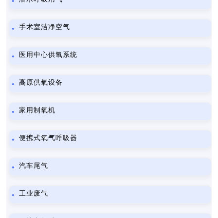
手术室洁净空气
医用中心供氧系统
高原供氧设备
家用制氧机
便携式氧气呼吸器
汽车尾气
工业废气