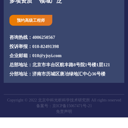
多项资质
领域广泛
预约高级工程师
咨询热线：4006250567
投诉举报：010-82491398
企业邮箱：010@yjsyi.com
总部地址：北京市丰台区航丰路8号院1号楼1层121
分部地址：济南市历城区唐冶绿地汇中心36号楼
Copyright © 2022 北京中科光析科学技术研究所 All rights reserved
备案号：京ICP备15067471号-21
免责声明