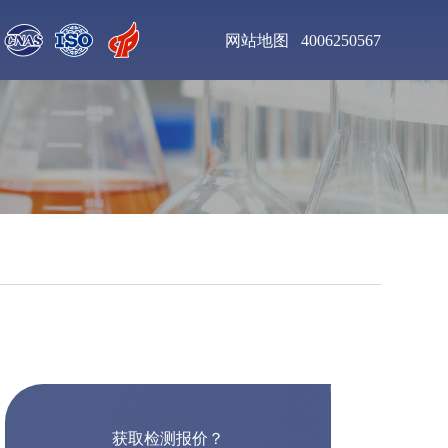
网站地图
4006250567
页岩抑制剂检测
阳离子表面活性剂检
测
间苯二酚检测
间接法氧化锌检测
锅炉水处理剂检测
铸造焦检测
铅矿石检测
钻井泥浆检测
获取检测报价？
重质氧化镁检测
采油助剂检测