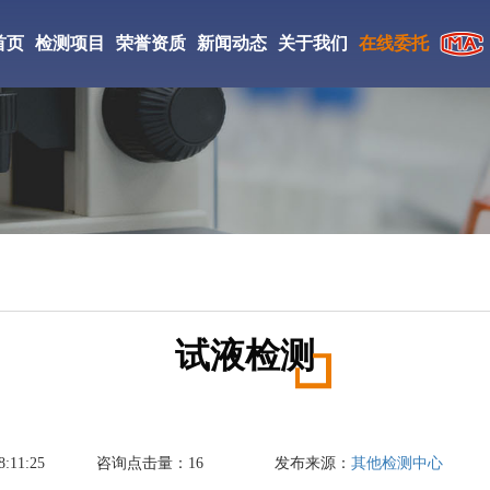
首页
检测项目
荣誉资质
新闻动态
关于我们
在线委托
CMA检验检测机构
检测仪器
实验室环境
工检测
CNAS证书
检测案例
研究所简介
ISO证书
新闻资讯
检测优势
化学品检测
食用色素检测
预膜剂检测
中国检验检测学会会员
检测流程
子染料检测
防腐漆检测
防火漆检测
国家高新技术企业
试液检测
矿石检测
锡矿石检测
锌矿石检测
黄检测
铬矿石检测
铝矿石检测
:11:25
咨询点击量：
16
发布来源：
其他检测中心
矿石检测
钒矿石检测
重钙检测