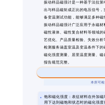
振动样品磁强计是一种基于法拉第
出与样品磁矩成正比的电压信号，
备变温测试功能，能够满足多种磁
振动样品磁强计广泛应用于永磁材
磁性液体、磁性复合材料等领域的
艺优化、产品质量检验、失效分析
检测服务涵盖室温及变温条件下的
磁化强度测量、居里温度测量、磁
报告规范完整。
本所可检
饱和磁化强度：表征材料在外加磁
用下达到磁饱和状态时的磁化强度