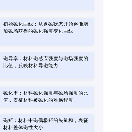
初始磁化曲线：从退磁状态开始逐渐增
加磁场获得的磁化强度变化曲线
磁导率：材料磁感应强度与磁场强度的
比值，反映材料导磁能力
磁化率：材料磁化强度与磁场强度的比
值，表征材料被磁化的难易程度
磁矩：材料中磁偶极矩的矢量和，表征
材料整体磁性大小