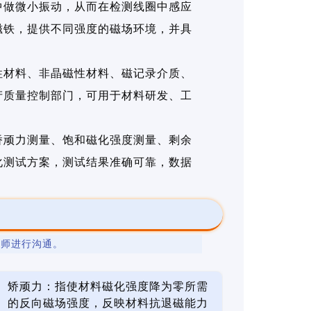
中做微小振动，从而在检测线圈中感应
磁铁，提供不同强度的磁场环境，并具
性材料、非晶磁性材料、磁记录介质、
产质量控制部门，可用于材料研发、工
矫顽力测量、饱和磁化强度测量、剩余
化测试方案，测试结果准确可靠，数据
程师进行沟通。
矫顽力：指使材料磁化强度降为零所需
的反向磁场强度，反映材料抗退磁能力