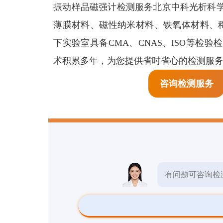
生物检测
振动样品磁强计检测服务北京中科光析科
预
薄膜材料、磁性纳米材料、铁氧体材料、稀
检测报告
下实验室具备CMA、CNAS、ISO等检
术积累多年，为您提供省时省心的检测服
检测标准
咨询检测服务
其他检测
有问题可咨询检