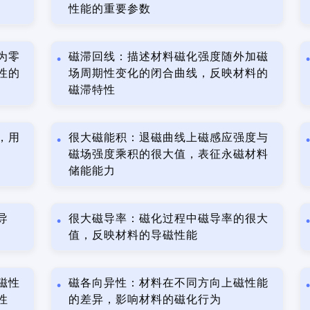
性能的重要参数
为零
磁滞回线：描述材料磁化强度随外加磁
性的
场周期性变化的闭合曲线，反映材料的
磁滞特性
，用
很大磁能积：退磁曲线上磁感应强度与
磁场强度乘积的很大值，表征永磁材料
储能能力
导
很大磁导率：磁化过程中磁导率的很大
值，反映材料的导磁性能
磁性
磁各向异性：材料在不同方向上磁性能
性
的差异，影响材料的磁化行为