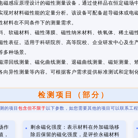
电磁感应原理设计的磁性测量设备，通过使样品在恒定磁场
实现对材料磁性能的定量分析。该设备可配备超导磁体或电
性材料在不同条件下的测量需求。
料、软磁材料、磁性薄膜、磁性纳米材料、铁氧体、稀土磁
磁性表征。适用于科研院所、高等院校、企业研发中心及生
等多种场景。
磁滞回线测量、磁化曲线测量、退磁曲线测量、磁矩测量、
各向异性测量等内容。可根据客户需求提供标准测试和定制
检测项目（部分）
测的项目
包含但不限于
以下参数，如您需要其他的项目可以联系工
场作
剩余磁化强度：表示材料在外加磁场移
值，
除后保留的磁化强度，是评价永磁材料