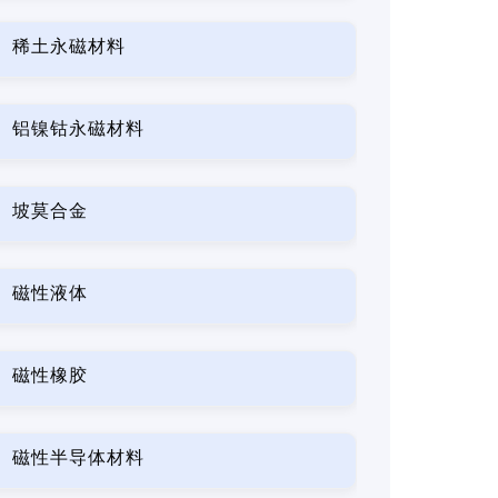
稀土永磁材料
铝镍钴永磁材料
坡莫合金
磁性液体
磁性橡胶
磁性半导体材料