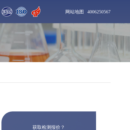
网站地图
4006250567
聚氨酯清漆检测
增塑剂DOP检测
钛合金粉末检测
不锈钢板材检测
聚氨酯泡沫塑料检测
乙二胺四乙酸二钠检
测
工业杀菌剂检测
醇酸树脂漆检测
获取检测报价？
皮革化学品检测
食用色素检测