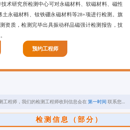
学技术研究所检测中心可对永磁材料、软磁材料、磁性
膜剂检测
页岩抑制剂检测
阳离子表面活性剂检
土永磁材料、钕铁硼永磁材料等28+项进行检测。旗
测
验检测资质，检测完毕出具振动样品磁强计检测报告，技
务。
预约工程师
测工程师，我们的检测工程师收到信息会在
第一时间
联系您...
检测信息（部分）