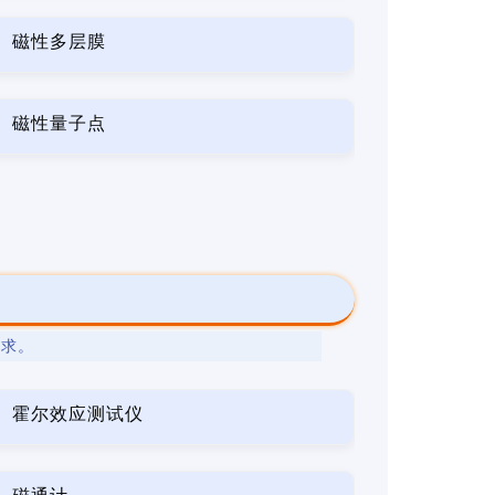
磁性多层膜
磁性量子点
要求。
霍尔效应测试仪