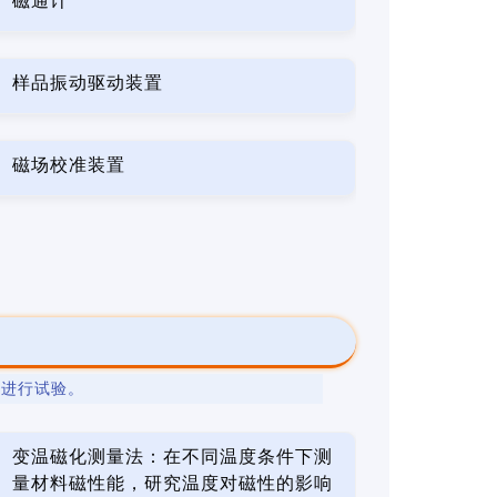
磁通计
样品振动驱动装置
磁场校准装置
法
进行试验。
变温磁化测量法：在不同温度条件下测
量材料磁性能，研究温度对磁性的影响