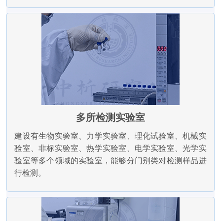
多所检测实验室
建设有生物实验室、力学实验室、理化试验室、机械实
验室、非标实验室、热学实验室、电学实验室、光学实
验室等多个领域的实验室，能够分门别类对检测样品进
行检测。