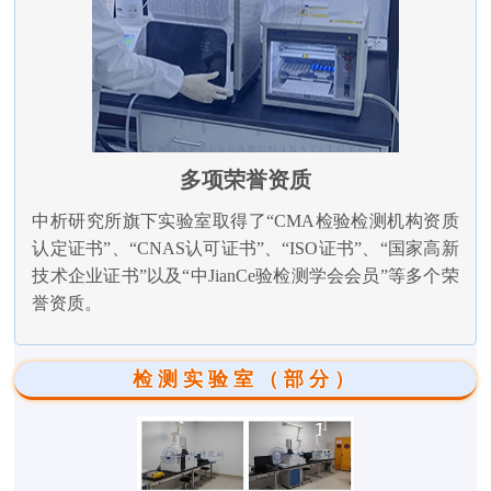
多项荣誉资质
中析研究所旗下实验室取得了“CMA检验检测机构资质
认定证书”、“CNAS认可证书”、“ISO证书”、“国家高新
技术企业证书”以及“中JianCe验检测学会会员”等多个荣
誉资质。
检测实验室（部分）