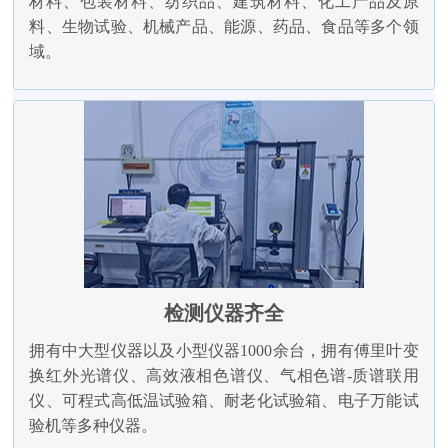
材料、包装材料、纺织品、建筑材料、化工产品及原
料、生物试验、机械产品、能源、药品、食品等多个领
域。
检测仪器齐全
拥有中大型仪器以及小型仪器1000余台，拥有傅里叶变
换红外光谱仪、高效液相色谱仪、气相色谱-质谱联用
仪、可程式高低温试验箱、耐老化试验箱、电子万能试
验机等多种仪器。