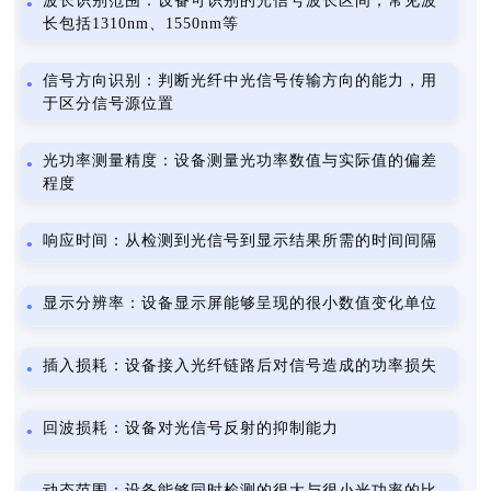
波长识别范围：设备可识别的光信号波长区间，常见波
长包括1310nm、1550nm等
信号方向识别：判断光纤中光信号传输方向的能力，用
于区分信号源位置
光功率测量精度：设备测量光功率数值与实际值的偏差
程度
响应时间：从检测到光信号到显示结果所需的时间间隔
显示分辨率：设备显示屏能够呈现的很小数值变化单位
插入损耗：设备接入光纤链路后对信号造成的功率损失
回波损耗：设备对光信号反射的抑制能力
动态范围：设备能够同时检测的很大与很小光功率的比