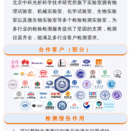
北京中科光析科学技术研究所旗下实验室拥有物
理试验室、机械实验室、化学试验室、生物实验
室以及微生物实验室等多个检验检测实验室，为
多行业的检验检测服务提供了坚固的支撑，检测
仪器齐全，能满足多行业客户检测需求。
合作客户（部分）
检测报告作用