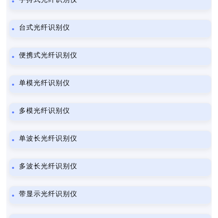
台式光纤识别仪
便携式光纤识别仪
单模光纤识别仪
多模光纤识别仪
单波长光纤识别仪
多波长光纤识别仪
带显示光纤识别仪