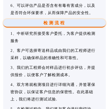
6、可以评估产品是否含有有毒有害成分，以及
是否符合环保要求，从而保障产品的安全性。
检测流程
1、中析研究所接受客户委托，为客户提供检测
服务
2、客户可选择寄送样品或由我们的工程师进行
采样，以确保样品的准确性和可靠性。
3、我们的工程师会对样品进行初步评估，并提
供报价，以便客户了解检测成本。
4、双方将就检测项目进行详细沟通，并签署保
密协议，以保证客户信息的保密性。在此基础
上，我们将进行测试试验.
5、在检测过程中，我们将与客户进行密切沟