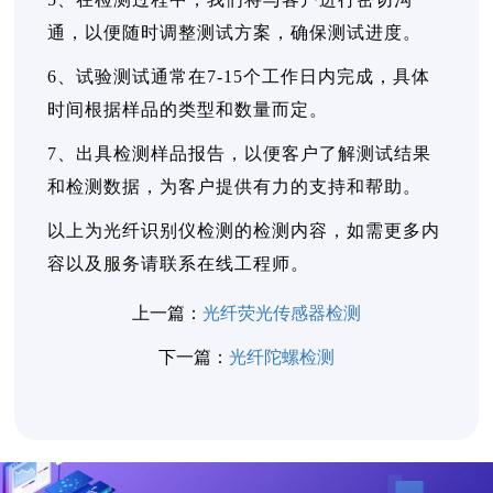
通，以便随时调整测试方案，确保测试进度。
6、试验测试通常在7-15个工作日内完成，具体
时间根据样品的类型和数量而定。
7、出具检测样品报告，以便客户了解测试结果
和检测数据，为客户提供有力的支持和帮助。
以上为光纤识别仪检测的检测内容，如需更多内
容以及服务请联系在线工程师。
上一篇：
光纤荧光传感器检测
下一篇：
光纤陀螺检测