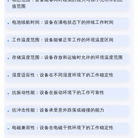
值范围
电池续航时间：设备在满电状态下的持续工作时间
工作温度范围：设备能够正常工作的环境温度区间
存储温度范围：设备存放和运输时允许的环境温度范围
湿度适应性：设备在不同湿度环境下的工作稳定性
抗振动性能：设备在振动环境下的工作可靠性
抗冲击性能：设备承受意外跌落或碰撞的能力
电磁兼容性：设备在电磁干扰环境下的工作稳定性