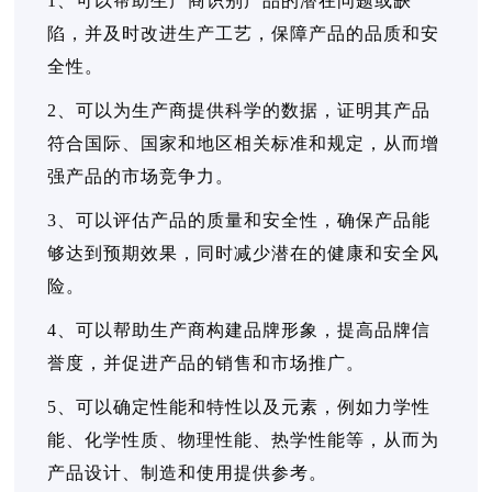
1、可以帮助生产商识别产品的潜在问题或缺
陷，并及时改进生产工艺，保障产品的品质和安
全性。
2、可以为生产商提供科学的数据，证明其产品
符合国际、国家和地区相关标准和规定，从而增
强产品的市场竞争力。
3、可以评估产品的质量和安全性，确保产品能
够达到预期效果，同时减少潜在的健康和安全风
险。
4、可以帮助生产商构建品牌形象，提高品牌信
誉度，并促进产品的销售和市场推广。
5、可以确定性能和特性以及元素，例如力学性
能、化学性质、物理性能、热学性能等，从而为
产品设计、制造和使用提供参考。