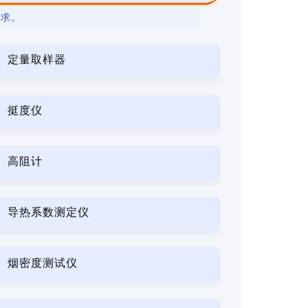
要求。
定量取样器
挺度仪
高阻计
导热系数测定仪
烟密度测试仪