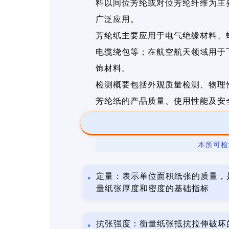
料以间位芳纶或对位芳纶纤维为主
广泛应用。
芳纶纸主要应用于电气绝缘材料、
电缆绕包等；在航空航天领域用于
饰材料。
检测概要包括外观质量检测、物理
芳纶纸的产品质量、使用性能及安
本所可检
定量：表示单位面积纸张的质量，
量纸张厚度和密度的基础指标
抗张强度：衡量纸张抵抗拉伸破坏