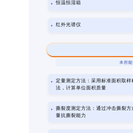
恒温恒湿箱
红外光谱仪
本所能
定量测定方法：采用标准面积取样
法，计算单位面积质量
撕裂度测定方法：通过冲击撕裂方
量抗撕裂能力