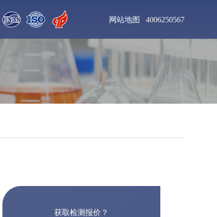
网站地图
4006250567
聚氨酯清漆检测
增塑剂DOP检测
钛合金粉末检测
不锈钢板材检测
聚氨酯泡沫塑料检测
乙二胺四乙酸二钠检
测
工业杀菌剂检测
醇酸树脂漆检测
获取检测报价？
皮革化学品检测
食用色素检测