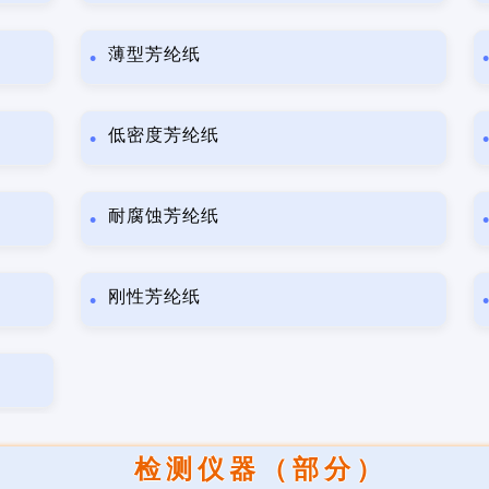
薄型芳纶纸
低密度芳纶纸
耐腐蚀芳纶纸
刚性芳纶纸
检测仪器（部分）