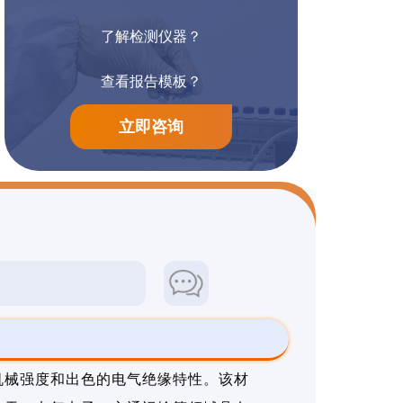
了解检测仪器？
阳离子染料检测
防腐漆检测
查看报告模板？
立即咨询
机械强度和出色的电气绝缘特性。该材