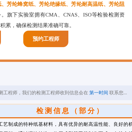
纸、芳纶蜂窝纸、芳纶绝缘纸、芳纶耐高温纸、芳纶阻
膜剂检测
页岩抑制剂检测
阳离子表面活性剂检
务。旗下实验室拥有CMA、CNAS、ISO等检验检测资
测
术积累，确保检测结果准确可靠。
预约工程师
测工程师，我们的检测工程师收到信息会在
第一时间
联系您...
检测信息（部分）
工艺制成的特种纸基材料，具有优异的耐高温性能、良好的