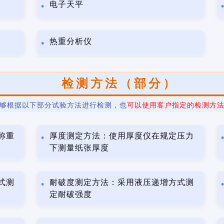
电子天平
热重分析仪
检测方法（部分）
够根据以下部分试验方法进行检测，也
可以使用客户指定的检测方
称重
厚度测定方法：使用厚度仪在规定压力
下测量纸张厚度
式测
耐破度测定方法：采用液压递增方式测
定耐破强度