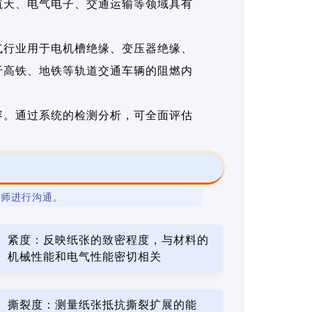
航天、电气电子、交通运输等领域具有
气行业用于电机槽绝缘、变压器绝缘、
于高铁、地铁等轨道交通车辆的阻燃内
容。通过系统的检测分析，可全面评估
。
程师进行沟通。
紧度：反映纸张的致密程度，与材料的
机械性能和电气性能密切相关
撕裂度：测量纸张抵抗撕裂扩展的能