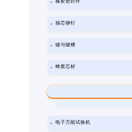
橡胶密封件
抽芯铆钉
键与键槽
蜂窝芯材
电子万能试验机