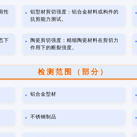
剪性
铝型材剪切强度：铝合金材料或构件的
抗剪能力测试。
态下
陶瓷剪切强度：精细陶瓷材料在剪切力
作用下的断裂强度。
检测范围（部分）
铝合金型材
不锈钢制品