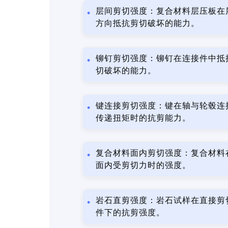
层间剪切强度：复合材料层压板在
方向抵抗剪切破坏的能力。
铆钉剪切强度：铆钉在连接件中抵
切破坏的能力。
键连接剪切强度：键在轴与轮毂连
传递扭矩时的抗剪能力。
复合材料面内剪切强度：复合材料
面内受剪切力时的强度。
岩石直剪强度：岩石试样在直接剪
件下的抗剪强度。