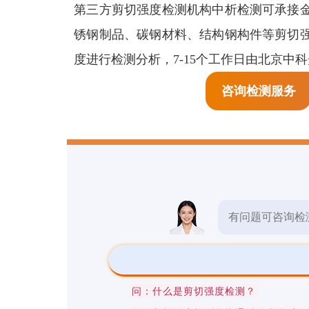
生物检测
第三方剪切强度检测机构中析检测可承接
预
锈钢制品、碳钢材料、结构钢构件等剪切
检测报告
度进行检测分析，7-15个工作日由北京
检测标准
咨询检测服务
其他检测
有问题可咨询检
问：什么是剪切强度检测？