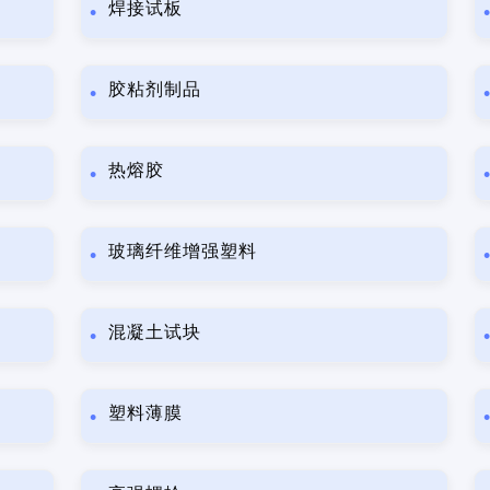
焊接试板
胶粘剂制品
热熔胶
玻璃纤维增强塑料
混凝土试块
塑料薄膜