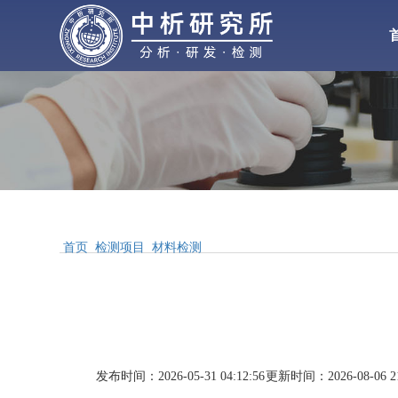
化工检测
化
材料检测
气体检测
水处理
增塑剂
性能检测
首页
检测项目
材料检测
合
配方分析
工业
MSDS报告
发布时间：2026-05-31 04:12:56
更新时间：2026-08-06 21
醋酸