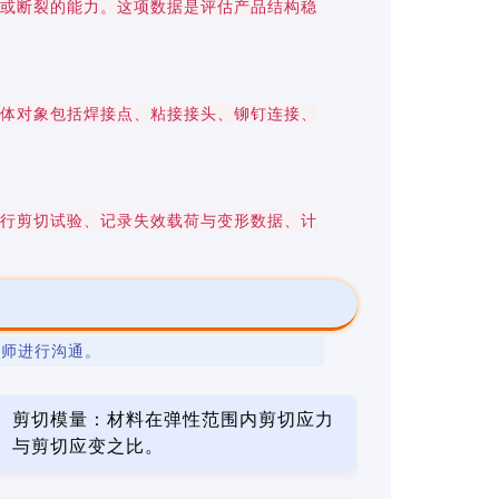
形或断裂的能力。这项数据是评估产品结构稳
具体对象包括焊接点、粘接接头、铆钉连接、
进行剪切试验、记录失效载荷与变形数据、计
程师进行沟通。
剪切模量：材料在弹性范围内剪切应力
与剪切应变之比。