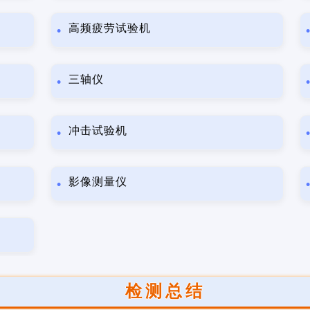
高频疲劳试验机
三轴仪
冲击试验机
影像测量仪
检测总结