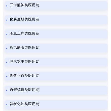
开窍醒神类医用锭
化腐生肌类医用锭
杀虫止痒类医用锭
疏风解表类医用锭
理气宽中类医用锭
收敛止血类医用锭
通窍镇痛类医用锭
辟秽化浊类医用锭