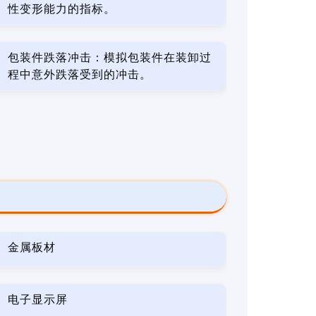
性变形能力的指标。
包装件跌落冲击：模拟包装件在装卸过
程中意外跌落受到的冲击。
金属板材
电子显示屏