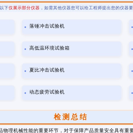
以下
仅展示部分仪器
，如需其他仪器您可以给工程师提出您的仪器
落锤冲击试验机
高低温环境试验箱
夏比冲击试验机
动态疲劳试验机
检测总结
品物理机械性能的重要环节，对于保障产品质量安全具有重