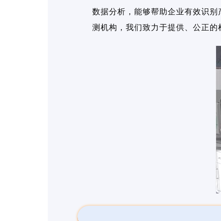
数据分析，能够帮助企业有效识别
测机构，我们致力于提供、公正的