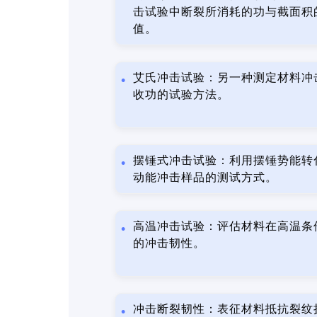
击试验中断裂所消耗的功与截面积
值。
艾氏冲击试验：另一种测定材料冲
收功的试验方法。
摆锤式冲击试验：利用摆锤势能转
动能冲击样品的测试方式。
高温冲击试验：评估材料在高温条
的冲击韧性。
冲击断裂韧性：表征材料抵抗裂纹