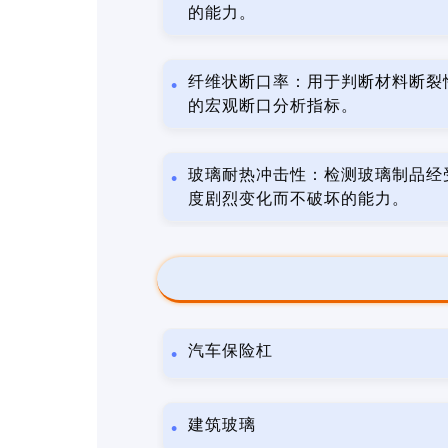
的能力。
纤维状断口率：用于判断材料断裂
的宏观断口分析指标。
玻璃耐热冲击性：检测玻璃制品经
度剧烈变化而不破坏的能力。
汽车保险杠
建筑玻璃