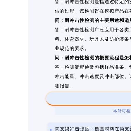
答：耐冲击性检测是指通过特定的
估的过程。该检测旨在模拟产品在
问：耐冲击性检测的主要用途和适
答：耐冲击性检测广泛应用于各类
料、体育器材、玩具以及防护装备
业规范的要求。
问：耐冲击性检测的概要流程是怎
答：检测流程通常包括样品准备、
冲击能量、冲击速度及冲击部位。
测报告。
本所可检
简支梁冲击强度：衡量材料在简支