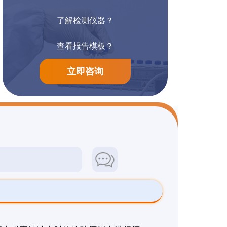
了解检测仪器？
邻苯二甲酸酐检测
邻甲苯胺检测
查看报告模板？
立即咨询