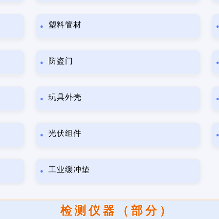
塑料管材
防盗门
玩具外壳
光伏组件
工业缓冲垫
检测仪器（部分）