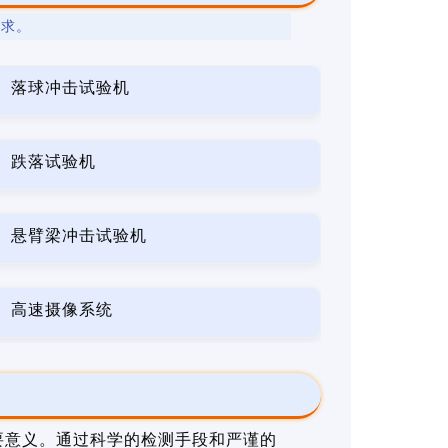
要求。
落球冲击试验机
跌落试验机
悬臂梁冲击试验机
高速摄像系统
要意义。通过科学的检测手段和严谨的