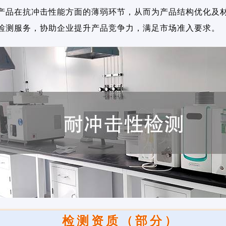
产品在抗冲击性能方面的薄弱环节，从而为产品结构优化及
检测服务，协助企业提升产品竞争力，满足市场准入要求。
检测资质（部分）