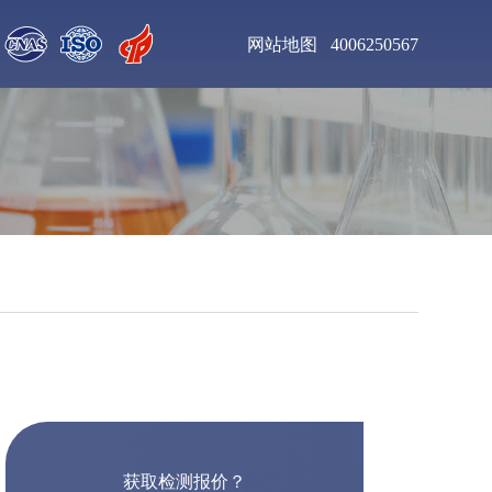
网站地图
4006250567
聚氨酯清漆检测
增塑剂DOP检测
钛合金粉末检测
不锈钢板材检测
聚氨酯泡沫塑料检测
乙二胺四乙酸二钠检
测
工业杀菌剂检测
醇酸树脂漆检测
获取检测报价？
皮革化学品检测
食用色素检测