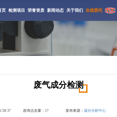
首页
检测项目
荣誉资质
新闻动态
关于我们
在线委托
CMA检验检测机构
检测仪器
实验室环境
工检测
CNAS证书
检测案例
研究所简介
ISO证书
新闻资讯
检测优势
絮凝剂检测
相变储热材料检测
丙烯酸酯胶粘剂检测
中国检验检测学会会员
检测流程
DBP检测
防老剂D检测
促进剂M检测
国家高新技术企业
废气成分检测
成氨检测
填充油检测
光引发剂检测
氢气检测
刹车片材料检测
复合肥料检测
:58:37
咨询点击量：
17
发布来源：
成分分析中心
丁酯检测
醋酸乙酯检测
液碱检测