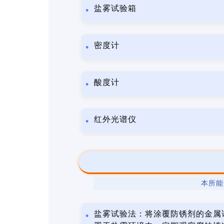
盐雾试验箱
密度计
酸度计
红外光谱仪
本所能
盐雾试验法：将涂覆防锈剂的金属