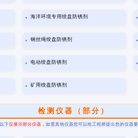
海洋环境专用绞盘防锈剂
钢丝绳绞盘防锈剂
电动绞盘防锈剂
矿用绞盘防锈剂
检测仪器（部分）
以下
仅展示部分仪器
，如需其他仪器您可以给工程师提出您的仪器