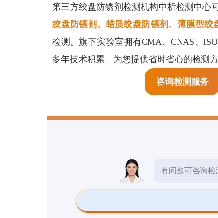
生物检测
第三方绞盘防锈剂检测机构中析检测中心
预
绞盘防锈剂、蜡质绞盘防锈剂、薄膜型绞
检测报告
检测。旗下实验室拥有CMA、CNAS、I
多年技术积累，为您提供省时省心的检测
检测标准
咨询检测服务
其他检测
有问题可咨询检