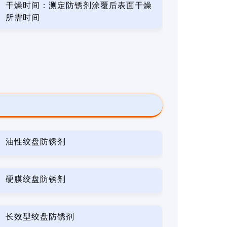
干燥时间：测定防锈剂涂覆后表面干燥
所需时间
油性绞盘防锈剂
硬膜绞盘防锈剂
长效型绞盘防锈剂