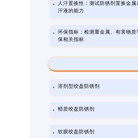
人汗置换性：测试防锈剂置换金属
汗液的能力
环保指标：检测重金属、有害物质
保相关指标
溶剂型绞盘防锈剂
蜡质绞盘防锈剂
软膜绞盘防锈剂