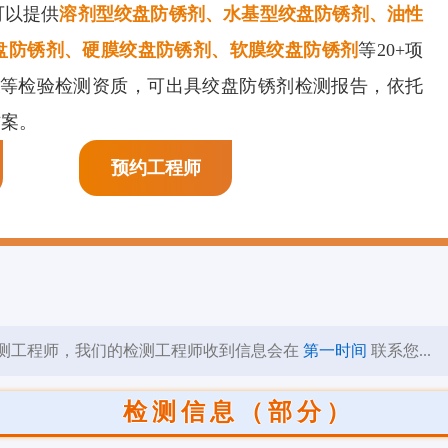
可以提供
溶剂型绞盘防锈剂、水基型绞盘防锈剂、油性
膜剂检测
页岩抑制剂检测
阳离子表面活性剂检
盘防锈剂、硬膜绞盘防锈剂、软膜绞盘防锈剂
等20+项
测
SO等检验检测资质，可出具绞盘防锈剂检测报告，依托
方案。
预约工程师
测工程师，我们的检测工程师收到信息会在
第一时间
联系您...
检测信息（部分）