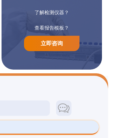
了解检测仪器？
阳离子染料检测
防腐漆检测
查看报告模板？
立即咨询