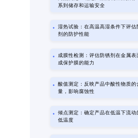
系到储存和运输安全
湿热试验：在高温高湿条件下评估
剂的防护性能
成膜性检测：评估防锈剂在金属表
成保护膜的能力
酸值测定：反映产品中酸性物质的
量，影响腐蚀性
倾点测定：确定产品在低温下流动
低温度