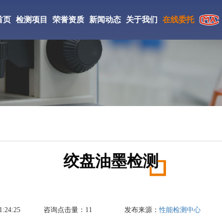
首页
检测项目
荣誉资质
新闻动态
关于我们
在线委托
CMA检验检测机构
检测仪器
实验室环境
工检测
CNAS证书
检测案例
研究所简介
ISO证书
新闻资讯
检测优势
絮凝剂检测
相变储热材料检测
丙烯酸酯胶粘剂检测
中国检验检测学会会员
检测流程
DBP检测
防老剂D检测
促进剂M检测
国家高新技术企业
绞盘油墨检测
成氨检测
填充油检测
光引发剂检测
氢气检测
刹车片材料检测
复合肥料检测
:24:25
咨询点击量：
11
发布来源：
性能检测中心
丁酯检测
醋酸乙酯检测
液碱检测