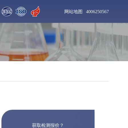
网站地图
4006250567
聚氨酯清漆检测
增塑剂DOP检测
钛合金粉末检测
不锈钢板材检测
聚氨酯泡沫塑料检测
乙二胺四乙酸二钠检
测
工业杀菌剂检测
醇酸树脂漆检测
获取检测报价？
皮革化学品检测
食用色素检测