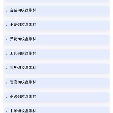
合金钢绞盘带材
不锈钢绞盘带材
弹簧钢绞盘带材
工具钢绞盘带材
耐热钢绞盘带材
耐磨钢绞盘带材
高碳钢绞盘带材
中碳钢绞盘带材