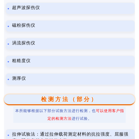
超声波探伤仪
磁粉探伤仪
涡流探伤仪
粗糙度仪
测厚仪
检测方法（部分）
本所能够根据以下部分试验方法进行检测，也
可以使用客户指
定的检测方法
进行试验。
拉伸试验法：通过拉伸载荷测定材料的抗拉强度、屈服强