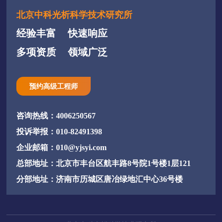
北京中科光析科学技术研究所
经验丰富
快速响应
多项资质
领域广泛
预约高级工程师
咨询热线：4006250567
投诉举报：010-82491398
企业邮箱：010@yjsyi.com
总部地址：北京市丰台区航丰路8号院1号楼1层121
分部地址：济南市历城区唐冶绿地汇中心36号楼