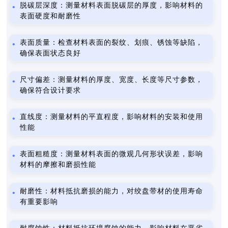
脱碳层深度：测量材料表面脱碳层的厚度，影响材料的
表面硬度和耐磨性
表面质量：检查材料表面的裂纹、划痕、锈蚀等缺陷，
确保表面状态良好
尺寸偏差：测量材料的厚度、宽度、长度等尺寸参数，
确保符合设计要求
直线度：测量材料的平直程度，影响材料的安装和使用
性能
表面粗糙度：测量材料表面的微观几何形状误差，影响
材料的摩擦和磨损性能
耐磨性：材料抵抗磨损的能力，对绞盘带材的使用寿命
有重要影响