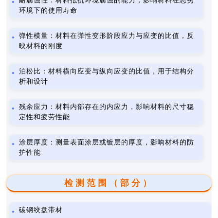
耐腐蚀性：材料抵抗环境腐蚀的能力，影响材料在恶劣
环境下的使用寿命
弹性模量：材料在弹性变形阶段应力与应变的比值，反
映材料的刚度
泊松比：材料横向应变与纵向应变的比值，用于结构分
析和设计
残余应力：材料内部存在的内应力，影响材料的尺寸稳
定性和疲劳性能
涂层厚度：测量表面涂层或镀层的厚度，影响材料的防
护性能
检测范围（部分）
碳钢绞盘带材