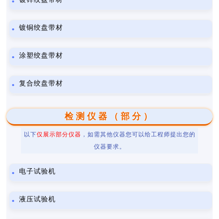
镀铜绞盘带材
涂塑绞盘带材
复合绞盘带材
检测仪器（部分）
以下
仅展示部分仪器
，如需其他仪器您可以给工程师提出您的
仪器要求。
电子试验机
液压试验机