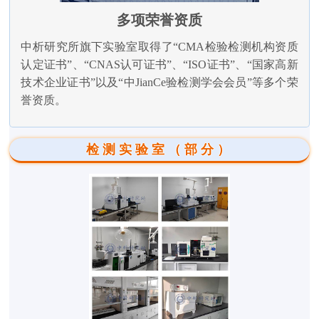
多项荣誉资质
中析研究所旗下实验室取得了“CMA检验检测机构资质
认定证书”、“CNAS认可证书”、“ISO证书”、“国家高新
技术企业证书”以及“中JianCe验检测学会会员”等多个荣
誉资质。
检测实验室（部分）