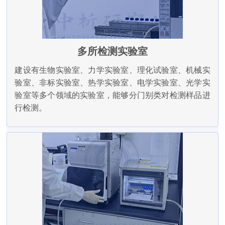
多所检测实验室
建设有生物实验室、力学实验室、理化试验室、机械实
验室、非标实验室、热学实验室、电学实验室、光学实
验室等多个领域的实验室，能够分门别类对检测样品进
行检测。