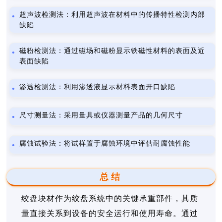
超声波检测法：利用超声波在材料中的传播特性检测内部
缺陷
磁粉检测法：通过磁场和磁粉显示铁磁性材料的表面及近
表面缺陷
渗透检测法：利用渗透液显示材料表面开口缺陷
尺寸测量法：采用量具或仪器测量产品的几何尺寸
腐蚀试验法：将试样置于腐蚀环境中评估耐腐蚀性能
总结
绞盘块材作为绞盘系统中的关键承重部件，其质
量直接关系到设备的安全运行和使用寿命。通过