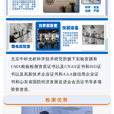
北京中科光析科学技术研究所旗下实验室拥有
CMA检验检测资质证书以及CNAS证书和ISO证
书以及高新技术企业证书和AAA级信用企业证
书和山东省国防经济发展促进会会员证书等多项
荣誉资质。
检测优势