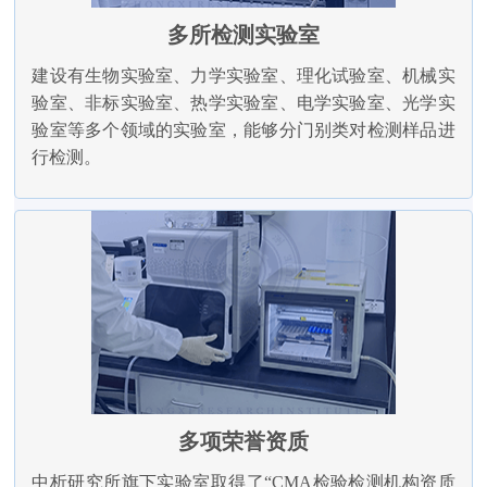
多所检测实验室
建设有生物实验室、力学实验室、理化试验室、机械实
验室、非标实验室、热学实验室、电学实验室、光学实
验室等多个领域的实验室，能够分门别类对检测样品进
行检测。
多项荣誉资质
中析研究所旗下实验室取得了“CMA检验检测机构资质