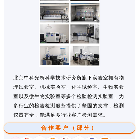
北京中科光析科学技术研究所旗下实验室拥有物
理试验室、机械实验室、化学试验室、生物实验
室以及微生物实验室等多个检验检测实验室，为
多行业的检验检测服务提供了坚固的支撑，检测
仪器齐全，能满足多行业客户检测需求。
合作客户（部分）