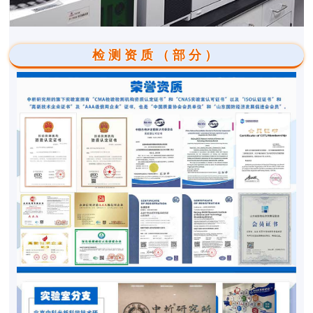
检测资质（部分）