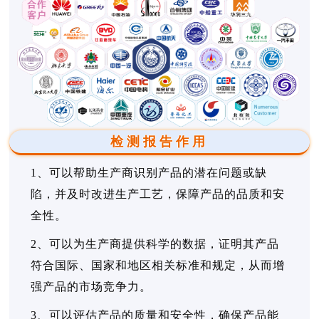
检测报告作用
1、可以帮助生产商识别产品的潜在问题或缺
陷，并及时改进生产工艺，保障产品的品质和安
全性。
2、可以为生产商提供科学的数据，证明其产品
符合国际、国家和地区相关标准和规定，从而增
强产品的市场竞争力。
3、可以评估产品的质量和安全性，确保产品能