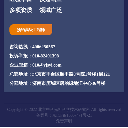
多项资质
领域广泛
预约高级工程师
咨询热线：4006250567
投诉举报：010-82491398
企业邮箱：010@yjsyi.com
总部地址：北京市丰台区航丰路8号院1号楼1层121
分部地址：济南市历城区唐冶绿地汇中心36号楼
Copyright © 2022 北京中科光析科学技术研究所 All rights reserved
备案号：京ICP备15067471号-21
免责声明