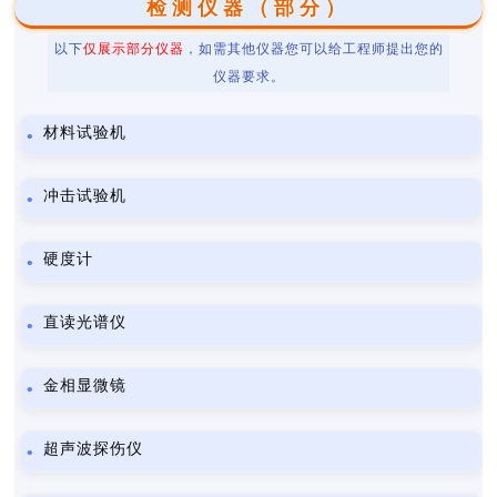
检测仪器（部分）
以下
仅展示部分仪器
，如需其他仪器您可以给工程师提出您的
仪器要求。
材料试验机
冲击试验机
硬度计
直读光谱仪
金相显微镜
超声波探伤仪