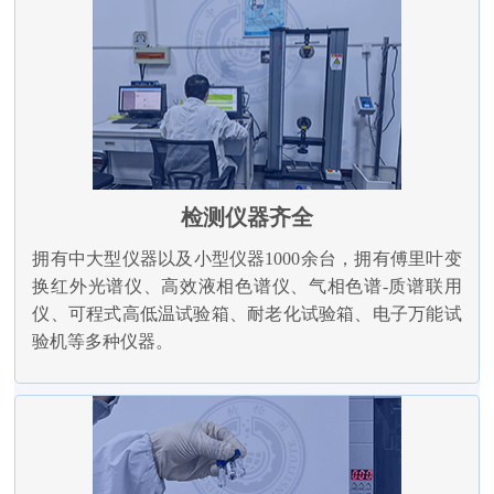
检测仪器齐全
拥有中大型仪器以及小型仪器1000余台，拥有傅里叶变
换红外光谱仪、高效液相色谱仪、气相色谱-质谱联用
仪、可程式高低温试验箱、耐老化试验箱、电子万能试
验机等多种仪器。