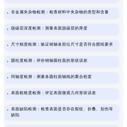
非金属夹杂物检测：检查材料中夹杂物的类型和含量
脱碳层深度检测：测量表面脱碳层的厚度
尺寸精度检测：验证销轴各部位尺寸是否符合图纸要求
圆柱度检测：评价销轴圆柱面的形状误差
同轴度检测：测量各圆柱面轴线的重合程度
表面粗糙度检测：评定表面微观几何形状误差
表面缺陷检测：检查表面是否存在裂纹、折叠、划伤等
缺陷