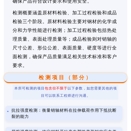
确保产品符合设计要求和使用安全。
检测概要涵盖原材料检验、加工过程检验和成品
检验三个阶段。原材料检验主要对钢材的化学成
分和力学性能进行检测；加工过程检验包括热处
理质量、表面处理质量等；成品检验则对销轴的
尺寸公差、形位公差、表面质量、硬度等进行全
面检测，确保产品质量满足相关技术标准和客户
要求。
检测项目（部分）
本所可检测的项目
包含但不限于
以下参数，如您需要其他的项
目可以联系工程师进行沟通。
抗拉强度检测：衡量销轴材料在拉伸载荷作用下抵抗断
裂的能力