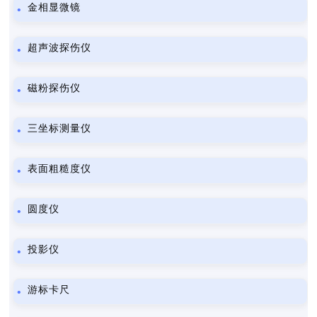
金相显微镜
超声波探伤仪
磁粉探伤仪
三坐标测量仪
表面粗糙度仪
圆度仪
投影仪
游标卡尺