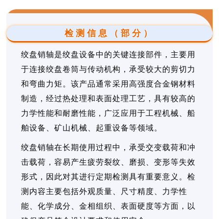
检测信息（部分）
绞盘销轴是绞盘设备中的关键连接部件，主要用
于连接绞盘卷筒与传动机构，承受较大的剪切力
和弯曲力矩。该产品通常采用高强度合金钢材料
制造，经过热处理和表面处理工艺，具有较高的
力学性能和耐磨性能，广泛应用于工程机械、船
舶设备、矿山机械、起重设备等领域。
绞盘销轴在长期使用过程中，承受交变载荷和冲
击载荷，容易产生疲劳裂纹、磨损、变形等失效
形式，因此对其进行定期检测具有重要意义。检
测内容主要包括外观质量、尺寸精度、力学性
能、化学成分、金相组织、表面硬度等方面，以