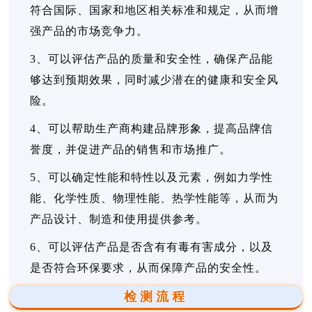
符合国际、国家和地区相关标准和规定，从而增
强产品的市场竞争力。
3、可以评估产品的质量和安全性，确保产品能
够达到预期效果，同时减少潜在的健康和安全风
险。
4、可以帮助生产商构建品牌形象，提高品牌信
誉度，并促进产品的销售和市场推广。
5、可以确定性能和特性以及元素，例如力学性
能、化学性质、物理性能、热学性能等，从而为
产品设计、制造和使用提供参考。
6、可以评估产品是否含有有毒有害成分，以及
是否符合环保要求，从而保障产品的安全性。
检测流程