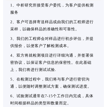
1、中析研究所接受客户委托，为客户提供检测
服务
2、客户可选择寄送样品或由我们的工程师进行
采样，以确保样品的准确性和可靠性。
3、我们的工程师会对样品进行初步评估，并提
供报价，以便客户了解检测成本。
4、双方将就检测项目进行详细沟通，并签署保
密协议，以保证客户信息的保密性。在此基础
上，我们将进行测试试验.
5、在检测过程中，我们将与客户进行密切沟
通，以便随时调整测试方案，确保测试进度。
6、试验测试通常在7-15个工作日内完成，具体
时间根据样品的类型和数量而定。