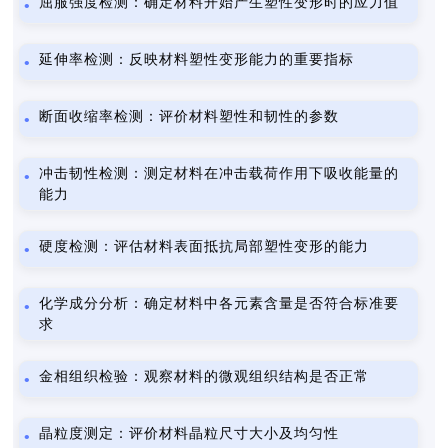
屈服强度检测：确定材料开始产生塑性变形时的应力值
延伸率检测：反映材料塑性变形能力的重要指标
断面收缩率检测：评价材料塑性和韧性的参数
冲击韧性检测：测定材料在冲击载荷作用下吸收能量的
能力
硬度检测：评估材料表面抵抗局部塑性变形的能力
化学成分分析：确定材料中各元素含量是否符合标准要
求
金相组织检验：观察材料的微观组织结构是否正常
晶粒度测定：评价材料晶粒尺寸大小及均匀性