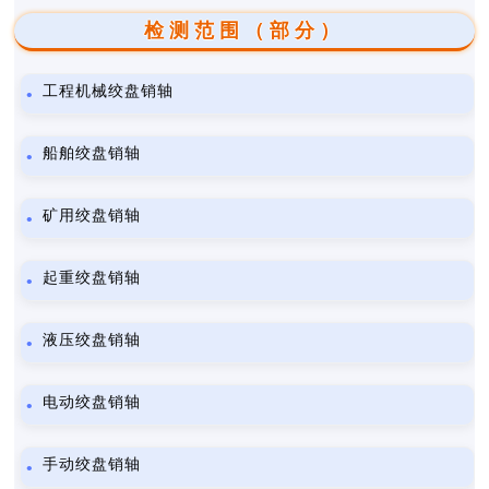
检测范围（部分）
工程机械绞盘销轴
船舶绞盘销轴
矿用绞盘销轴
起重绞盘销轴
液压绞盘销轴
电动绞盘销轴
手动绞盘销轴