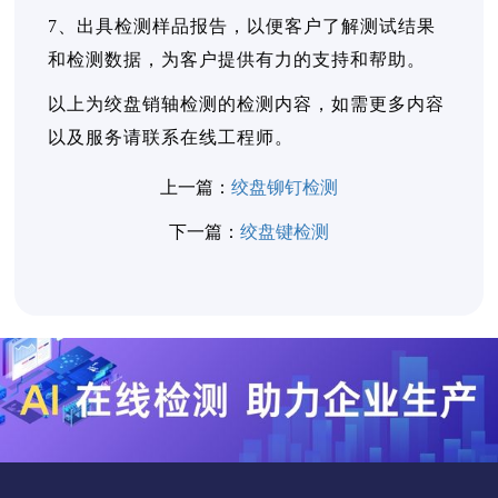
7、出具检测样品报告，以便客户了解测试结果
和检测数据，为客户提供有力的支持和帮助。
以上为绞盘销轴检测的检测内容，如需更多内容
以及服务请联系在线工程师。
上一篇：
绞盘铆钉检测
下一篇：
绞盘键检测