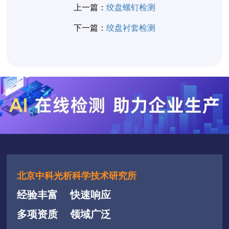
上一篇：
绞盘螺钉检测
下一篇：
绞盘衬套检测
北京中科光析科学技术研究所
经验丰富
快速响应
多项资质
领域广泛