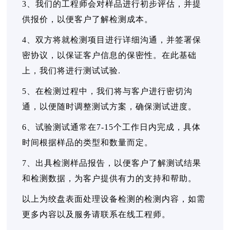
3、我们的工程师会对样品进行初步评估，并提
供报价，以便客户了解检测成本。
4、双方将就检测项目进行详细沟通，并签署保
密协议，以保证客户信息的保密性。在此基础
上，我们将进行测试试验.
5、在检测过程中，我们将与客户进行密切沟
通，以便随时调整测试方案，确保测试进度。
6、试验测试通常在7-15个工作日内完成，具体
时间根据样品的类型和数量而定。
7、出具检测样品报告，以便客户了解测试结果
和检测数据，为客户提供有力的支持和帮助。
以上为绞盘表面处理设备检测的检测内容，如需
更多内容以及服务请联系在线工程师。