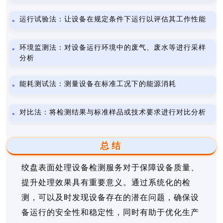
运行试验法：让设备在规定条件下运行以评估其工作性能
环境监测法：对设备运行环境中的废气、废水等进行采样
分析
能耗测试法：测量设备在标准工况下的能源消耗
对比法：将检测结果与标准样品或技术要求进行对比分析
总结
绞盘表面处理设备检测服务对于保障设备质量、
提升处理效果具有重要意义。通过系统化的检
测，可以及时发现设备存在的潜在问题，确保设
备运行的安全性和稳定性，同时有助于优化生产