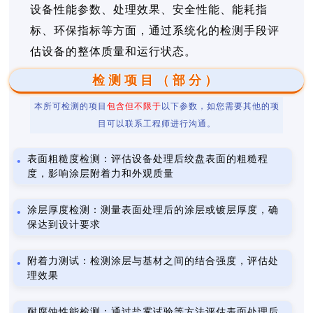
设备性能参数、处理效果、安全性能、能耗指
标、环保指标等方面，通过系统化的检测手段评
估设备的整体质量和运行状态。
检测项目（部分）
本所可检测的项目
包含但不限于
以下参数，如您需要其他的项
目可以联系工程师进行沟通。
表面粗糙度检测：评估设备处理后绞盘表面的粗糙程
度，影响涂层附着力和外观质量
涂层厚度检测：测量表面处理后的涂层或镀层厚度，确
保达到设计要求
附着力测试：检测涂层与基材之间的结合强度，评估处
理效果
耐腐蚀性能检测：通过盐雾试验等方法评估表面处理后