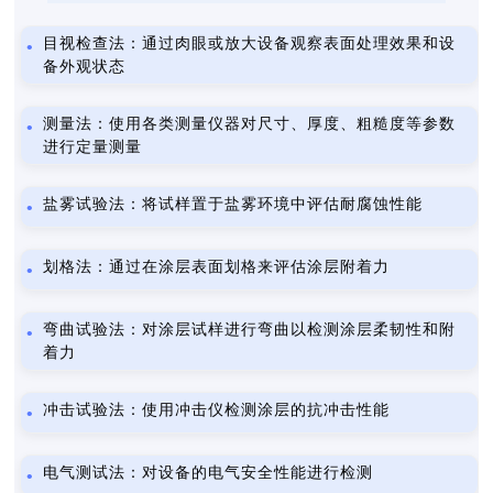
目视检查法：通过肉眼或放大设备观察表面处理效果和设
备外观状态
测量法：使用各类测量仪器对尺寸、厚度、粗糙度等参数
进行定量测量
盐雾试验法：将试样置于盐雾环境中评估耐腐蚀性能
划格法：通过在涂层表面划格来评估涂层附着力
弯曲试验法：对涂层试样进行弯曲以检测涂层柔韧性和附
着力
冲击试验法：使用冲击仪检测涂层的抗冲击性能
电气测试法：对设备的电气安全性能进行检测