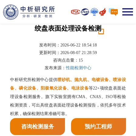
绞盘表面处理设备检测
发布时间：2026-06-22 18:54:18
更新时间：2026-08-07 21:28:59
咨询点击量：
15
发布来源：
性能检测中心
中析研究所检测中心提供
喷砂机、抛丸机、电镀设备、喷涂设
备、磷化设备、阳极氧化设备、电泳设备
等22+项绞盘表面处
理设备检测服务。旗下实验室拥有CMA、CNAS、ISO等检验
检测资质，可出具绞盘表面处理设备检测报告，依托多年技术
积累，确保检测结果准确可靠。
咨询检测服务
预约工程师