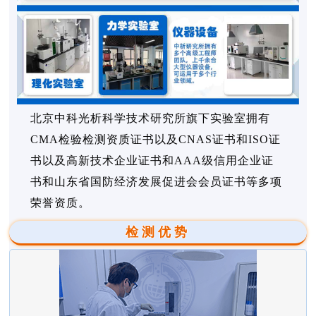
北京中科光析科学技术研究所旗下实验室拥有
CMA检验检测资质证书以及CNAS证书和ISO证
书以及高新技术企业证书和AAA级信用企业证
书和山东省国防经济发展促进会会员证书等多项
荣誉资质。
检测优势