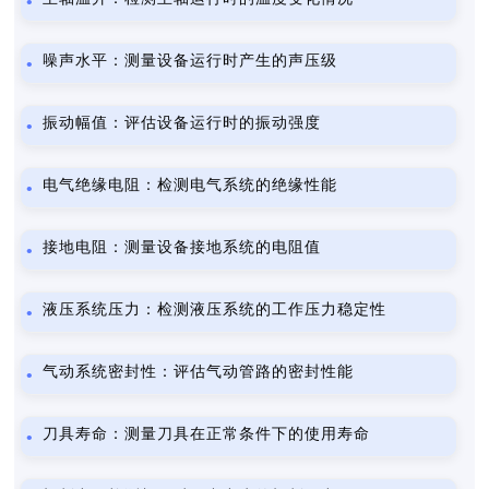
噪声水平：测量设备运行时产生的声压级
振动幅值：评估设备运行时的振动强度
电气绝缘电阻：检测电气系统的绝缘性能
接地电阻：测量设备接地系统的电阻值
液压系统压力：检测液压系统的工作压力稳定性
气动系统密封性：评估气动管路的密封性能
刀具寿命：测量刀具在正常条件下的使用寿命