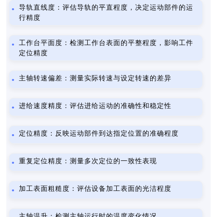
导轨直线度：评估导轨的平直程度，决定运动部件的运
行精度
工作台平面度：检测工作台表面的平整程度，影响工件
定位精度
主轴转速偏差：测量实际转速与设定转速的差异
进给速度精度：评估进给运动的准确性和稳定性
定位精度：反映运动部件到达指定位置的准确程度
重复定位精度：测量多次定位的一致性表现
加工表面粗糙度：评估设备加工表面的光洁程度
主轴温升：检测主轴运行时的温度变化情况