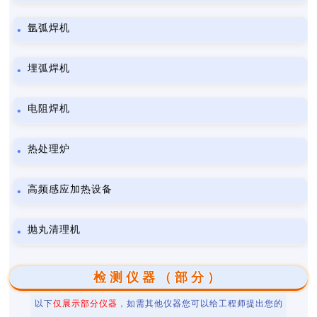
氩弧焊机
埋弧焊机
电阻焊机
热处理炉
高频感应加热设备
抛丸清理机
检测仪器（部分）
以下
仅展示部分仪器
，如需其他仪器您可以给工程师提出您的