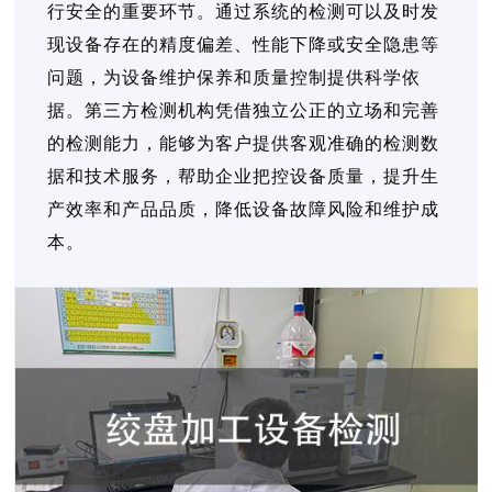
行安全的重要环节。通过系统的检测可以及时发
现设备存在的精度偏差、性能下降或安全隐患等
问题，为设备维护保养和质量控制提供科学依
据。第三方检测机构凭借独立公正的立场和完善
的检测能力，能够为客户提供客观准确的检测数
据和技术服务，帮助企业把控设备质量，提升生
产效率和产品品质，降低设备故障风险和维护成
本。