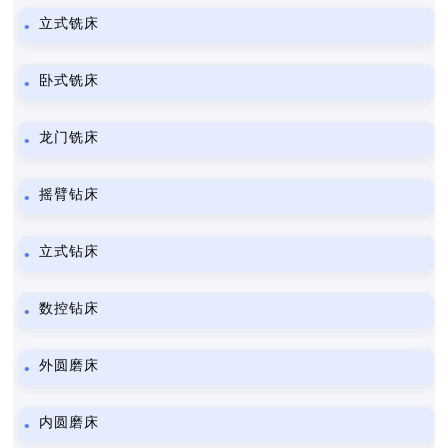
立式铣床
卧式铣床
龙门铣床
摇臂钻床
立式钻床
数控钻床
外圆磨床
内圆磨床