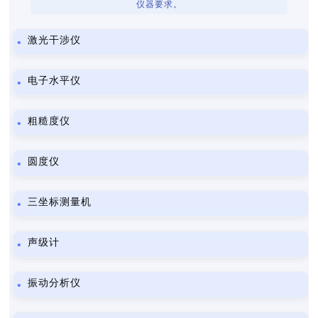
仪器要求。
激光干涉仪
电子水平仪
粗糙度仪
圆度仪
三坐标测量机
声级计
振动分析仪