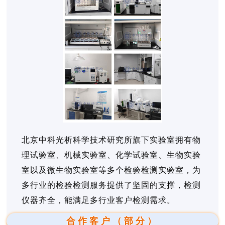
北京中科光析科学技术研究所旗下实验室拥有物
理试验室、机械实验室、化学试验室、生物实验
室以及微生物实验室等多个检验检测实验室，为
多行业的检验检测服务提供了坚固的支撑，检测
仪器齐全，能满足多行业客户检测需求。
合作客户（部分）