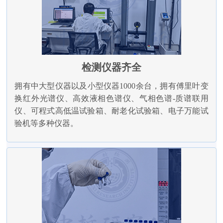
检测仪器齐全
拥有中大型仪器以及小型仪器1000余台，拥有傅里叶变
换红外光谱仪、高效液相色谱仪、气相色谱-质谱联用
仪、可程式高低温试验箱、耐老化试验箱、电子万能试
验机等多种仪器。