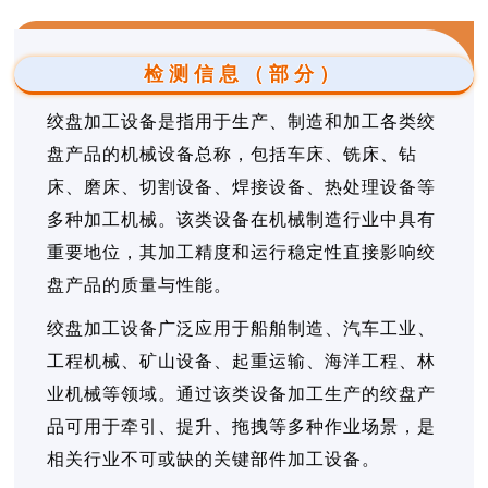
检测信息（部分）
绞盘加工设备是指用于生产、制造和加工各类绞
盘产品的机械设备总称，包括车床、铣床、钻
床、磨床、切割设备、焊接设备、热处理设备等
多种加工机械。该类设备在机械制造行业中具有
重要地位，其加工精度和运行稳定性直接影响绞
盘产品的质量与性能。
绞盘加工设备广泛应用于船舶制造、汽车工业、
工程机械、矿山设备、起重运输、海洋工程、林
业机械等领域。通过该类设备加工生产的绞盘产
品可用于牵引、提升、拖拽等多种作业场景，是
相关行业不可或缺的关键部件加工设备。