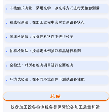
非接触式测量：采用光学、激光等方式进行无接触测量
在线检测法：在加工过程中实时监测设备状态
离线检测法：设备停机状态下进行检测
抽样检测法：按规定比例抽取样品进行检测
全检法：对所有检测项目进行全面检测
环境试验法：在不同环境条件下测试设备性能
总结
绞盘加工设备检测服务是保障设备加工质量和运