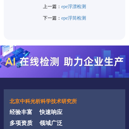
上一篇：
epe浮漂检测
下一篇：
epe浮筒检测
北京中科光析科学技术研究所
经验丰富
快速响应
多项资质
领域广泛