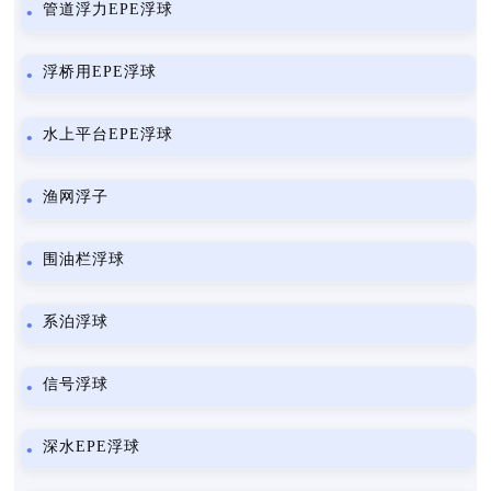
管道浮力EPE浮球
浮桥用EPE浮球
水上平台EPE浮球
渔网浮子
围油栏浮球
系泊浮球
信号浮球
深水EPE浮球