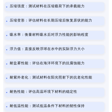
压缩强度：测试材料在压缩载荷下的承载能力
压缩变形：评估材料在长期压缩后恢复原状的能力
吸水率：衡量材料吸水后对浮力性能的影响程度
浮力值：直接反映浮球在水中的实际浮力大小
耐盐雾性能：评估在海洋环境下的抗腐蚀能力
耐紫外老化：测试材料在阳光照射下的抗老化性能
耐热性能：评估高温环境下材料的稳定性
耐低温性能：测试低温条件下材料的韧性保持