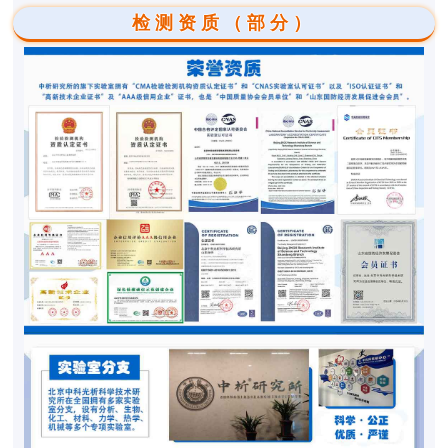
检测资质（部分）