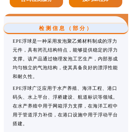
检测信息（部分）
EPE浮球是一种采用发泡聚乙烯材料制成的浮力
元件，具有闭孔结构特点，能够提供稳定的浮力
支撑。该产品通过物理发泡工艺生产，内部形成
均匀独立的气泡结构，使其具备良好的漂浮性能
和耐久性。
EPE浮球广泛应用于水产养殖、海洋工程、港口
码头、水上平台、浮桥建设、航道标识等领域。
在水产养殖中用于网箱浮力支撑，在海洋工程中
用于管道浮力补偿，在港口设施中用于浮动平台
搭建。