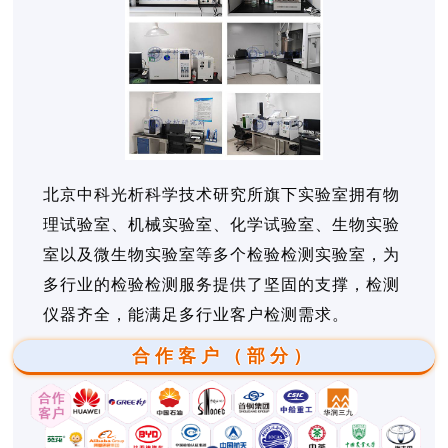
北京中科光析科学技术研究所旗下实验室拥有物
理试验室、机械实验室、化学试验室、生物实验
室以及微生物实验室等多个检验检测实验室，为
多行业的检验检测服务提供了坚固的支撑，检测
仪器齐全，能满足多行业客户检测需求。
合作客户（部分）