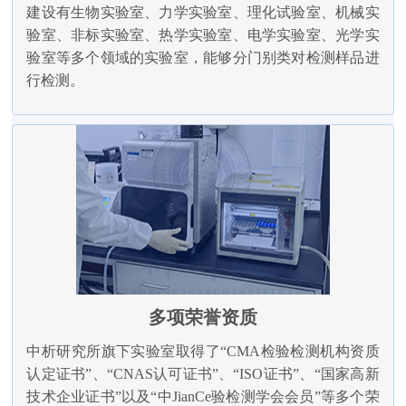
建设有生物实验室、力学实验室、理化试验室、机械实
验室、非标实验室、热学实验室、电学实验室、光学实
验室等多个领域的实验室，能够分门别类对检测样品进
行检测。
多项荣誉资质
中析研究所旗下实验室取得了“CMA检验检测机构资质
认定证书”、“CNAS认可证书”、“ISO证书”、“国家高新
技术企业证书”以及“中JianCe验检测学会会员”等多个荣