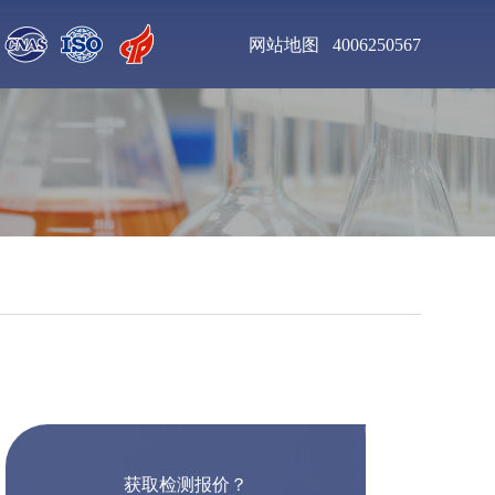
网站地图
4006250567
聚氨酯清漆检测
增塑剂DOP检测
钛合金粉末检测
不锈钢板材检测
聚氨酯泡沫塑料检测
乙二胺四乙酸二钠检
测
工业杀菌剂检测
醇酸树脂漆检测
获取检测报价？
皮革化学品检测
食用色素检测