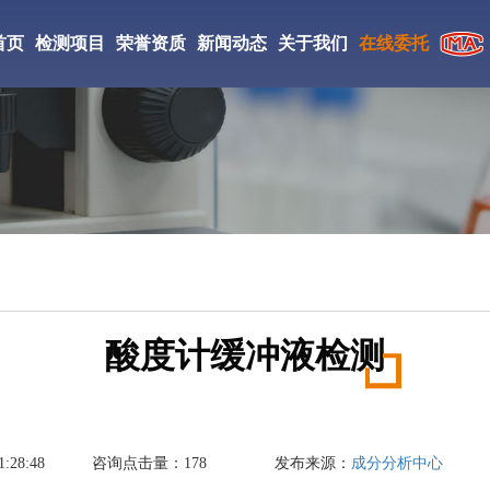
首页
检测项目
荣誉资质
新闻动态
关于我们
在线委托
CMA检验检测机构
检测仪器
实验室环境
工检测
CNAS证书
检测案例
研究所简介
ISO证书
新闻资讯
检测优势
絮凝剂检测
相变储热材料检测
丙烯酸酯胶粘剂检测
中JianCe验检测学会会员
检测流程
DBP检测
防老剂D检测
促进剂M检测
国家高新技术企业
酸度计缓冲液检测
成氨检测
填充油检测
光引发剂检测
氢气检测
刹车片材料检测
复合肥料检测
:28:48
咨询点击量：
178
发布来源：
成分分析中心
丁酯检测
醋酸乙酯检测
液碱检测